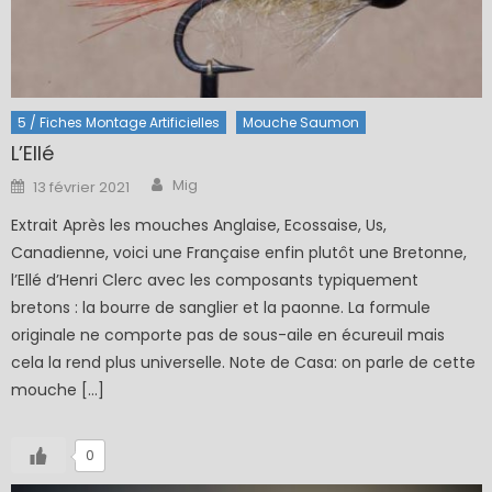
5 / Fiches Montage Artificielles
Mouche Saumon
L’Ellé
Author
Posted
Mig
13 février 2021
on
Extrait Après les mouches Anglaise, Ecossaise, Us,
Canadienne, voici une Française enfin plutôt une Bretonne,
l’Ellé d’Henri Clerc avec les composants typiquement
bretons : la bourre de sanglier et la paonne. La formule
originale ne comporte pas de sous-aile en écureuil mais
cela la rend plus universelle. Note de Casa: on parle de cette
mouche […]
0