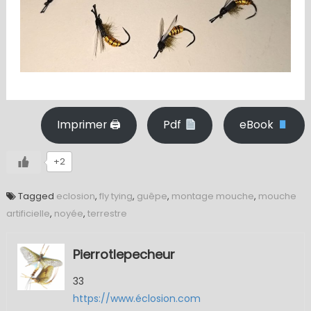
Imprimer 🖨
Pdf
eBook
+2
Tagged
eclosion
,
fly tying
,
guêpe
,
montage mouche
,
mouche
artificielle
,
noyée
,
terrestre
Pierrotlepecheur
33
https://www.éclosion.com