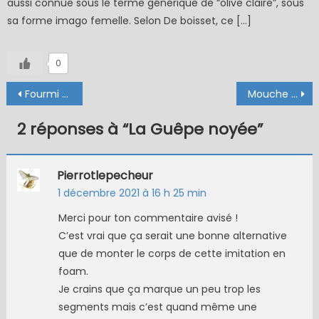
aussi connue sous le terme générique de “olive claire”, sous
sa forme imago femelle. Selon De boisset, ce […]
0
Navigation
Fourmi (échange de mouches 10-11/21)
Mouche de Mai de Lapoisse (échange de mouches 05-07/21)
de
2 réponses à “
La Guêpe noyée
”
l’article
Pierrotlepecheur
1 décembre 2021 à 16 h 25 min
Merci pour ton commentaire avisé !
C’est vrai que ça serait une bonne alternative
que de monter le corps de cette imitation en
foam.
Je crains que ça marque un peu trop les
segments mais c’est quand même une