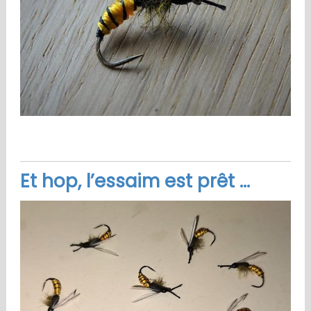
Et hop, l’
essaim est prêt
…