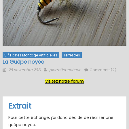
5 / Fiches Montage Artificielles
Terrestres
La Guêpe noyée
Posted
Author
26 novembre 2021
pierrotlepecheur
Comments(2)
on
Visitez notre forum
Extrait
Pour cette échange, j’ai donc décidé de réaliser une
guêpe noyée.