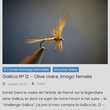
5 / Fiches Montage Artificielles
Mouches Ailées
Gallica N° 12 – Olive claire, imago femelle
Author
Posted
Casa
9 juillet 2022
on
Extrait Dans le cadre de l’article de Pierrot sur la légendaire
série Gallica, et dont ce sujet de notre Forum à fait suite – le
“challenge Gallica”, j’ai pris à mon compte la Gallica No. 12 -,