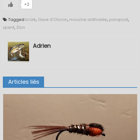
+2
Tagged
brûlé
,
Gave d'Oloron
,
mouche artificielle
,
parapost
,
spent
,
Zlon
Adrien
Articles liés