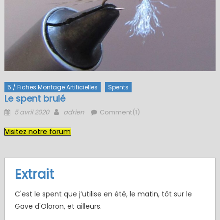
5 / Fiches Montage Artificielles
Spents
Le spent brulé
Posted
Author
5 avril 2020
adrien
Comment(1)
on
Visitez notre forum
Extrait
C'est le spent que j’utilise en été, le matin, tôt sur le
Gave d'Oloron, et ailleurs.