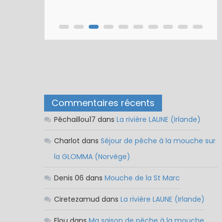
Nymphe pour NAV – Rubberball
Commentaires récents
Pêchaillou17
dans
La rivière LAUNE (Irlande)
Charlot
dans
Séjour de pêche à la mouche sur
la GLOMMA (Norvège)
Denis 06
dans
Mouche de la St Marc
Ciretezamud
dans
La rivière LAUNE (Irlande)
Flou
dans
Ma saison de pêche à la mouche