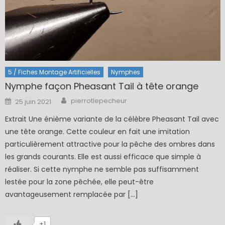
5 / Fiches Montage Artificielles
Nymphes
Nymphe façon Pheasant Tail à tête orange
Author
Posted
pierrotlepecheur
25 juin 2021
on
Extrait Une énième variante de la célèbre Pheasant Tail avec
une tête orange. Cette couleur en fait une imitation
particulièrement attractive pour la pêche des ombres dans
les grands courants. Elle est aussi efficace que simple à
réaliser. Si cette nymphe ne semble pas suffisamment
lestée pour la zone pêchée, elle peut-être
avantageusement remplacée par […]
+1