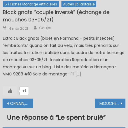
5 / Fiches Montage Artificielles
Autres Et Fantaisie
Black gnats “couple inversé” (échange de
mouches 03-05/21)
Author
Posted
Coujou
4 mai 2021
on
Extrait Black gnats (bibet en Normand – petits insectes)
“embêtants” quand on fait du vélo, mais très prenants sur
les truites. Imitation réalisée dans le cadre de notre échange
de mouches 03-05/21 Inspiration Reproduction d’un
montage vu sur un blog Liste des matériaux Hameçon :
VMC 9288 #18 Soie de montage : Fil […]
+1
Navigation
ORNAIN, magie d’une rivière
MOUCHE DE MAI – CDC
de
Une réponse à “
Le spent brulé
”
l’article