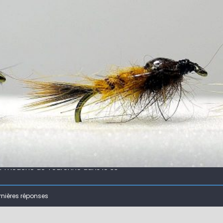
 !
ir mouche de Tourenne dans le 33
 ( 63 )
rnières réponses
bberball
 !