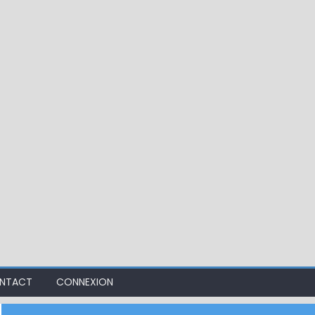
ir mouche de Tourenne dans le 33
NTACT
CONNEXION