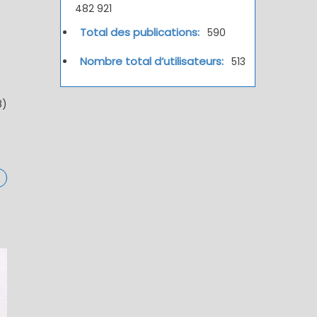
482 921
Total des publications:
590
Nombre total d’utilisateurs:
513
8)