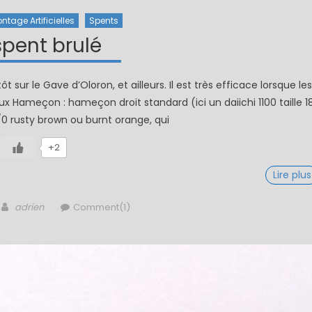
ntage Artificielles
Spents
spent brulé
tôt sur le Gave d’Oloron, et ailleurs. Il est très efficace lorsque les
aux Hameçon : hameçon droit standard (ici un daiichi 1100 taille 1
0 rusty brown ou burnt orange, qui
+2
Lire plus
Author
adrien
Comment(1)