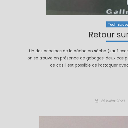
Technique
Retour sur
Un des principes de la pêche en sèche (sauf exc
on se trouve en présence de gobages, deux cas p
ce cas il est possible de l’attaquer a
Posted
26 juillet 2023
on