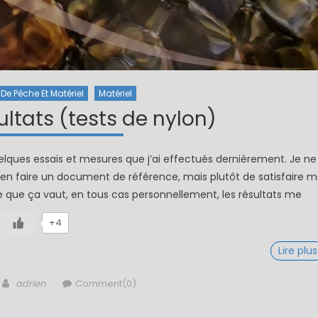
De Pêche Et Matériel
Matériel
ltats (tests de nylon)
elques essais et mesures que j’ai effectués dernièrement. Je ne
d’en faire un document de référence, mais plutôt de satisfaire 
e que ça vaut, en tous cas personnellement, les résultats me
+4
Lire plus
Author
adrien
Comment(0)