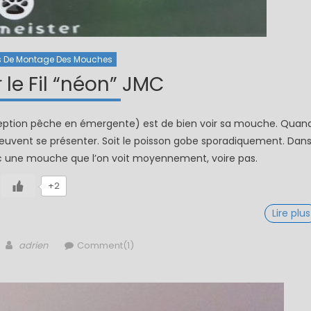
s De Montage Des Mouches
 le Fil “néon” JMC
eption pêche en émergente) est de bien voir sa mouche. Quan
euvent se présenter. Soit le poisson gobe sporadiquement. Dan
vec une mouche que l’on voit moyennement, voire pas.
+2
Lire plus
Author
adrien
Comment(1)