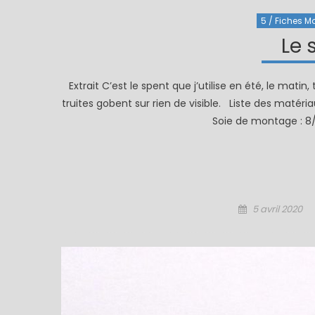
5 / Fiches Mo
Le 
Extrait C’est le spent que j’utilise en été, le matin, 
truites gobent sur rien de visible. Liste des matéri
Soie de montage : 8/
Posted
5 avril 2020
on