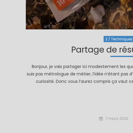
2 / Techniques 
Partage de résu
Bonjour, je vais partager ici modestement les qu
suis pas métrologue de métier, l’idée n’étant pas 
curiosité. Donc vous l’aurez compris ça vaut c
Posted
7 mars 2024
on