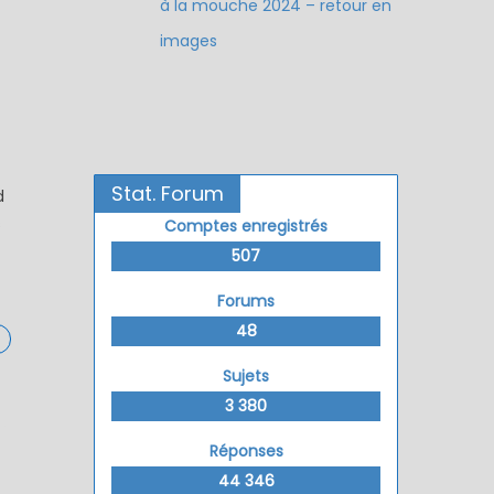
à la mouche 2024 – retour en
images
Stat. Forum
d
s
Comptes enregistrés
507
Forums
48
Sujets
3 380
Réponses
44 346