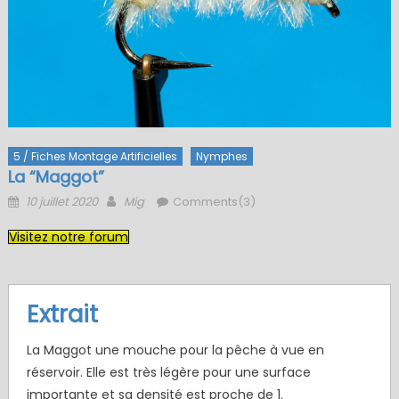
5 / Fiches Montage Artificielles
Nymphes
La “Maggot”
Posted
Author
10 juillet 2020
Mig
Comments(3)
on
Visitez notre forum
Extrait
La Maggot une mouche pour la pêche à vue en
réservoir. Elle est très légère pour une surface
importante et sa densité est proche de 1.