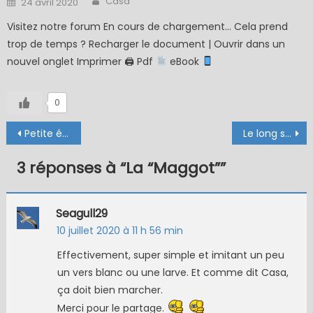
Casa
24 avril 2020
on
Visitez notre forum En cours de chargement… Cela prend
trop de temps ? Recharger le document | Ouvrir dans un
nouvel onglet Imprimer 🖨 Pdf
eBook
0
Navigation
Petite éphémère noire très visible en montage parachute
Le long silence
de
3 réponses à “
La “Maggot”
”
l’article
Seagull29
10 juillet 2020 à 11 h 56 min
Effectivement, super simple et imitant un peu
un vers blanc ou une larve. Et comme dit Casa,
ça doit bien marcher.
Merci pour le partage.