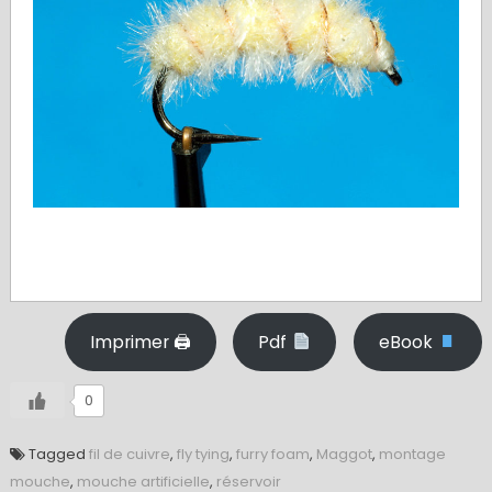
Imprimer 🖨
Pdf
eBook
0
Tagged
fil de cuivre
,
fly tying
,
furry foam
,
Maggot
,
montage
mouche
,
mouche artificielle
,
réservoir