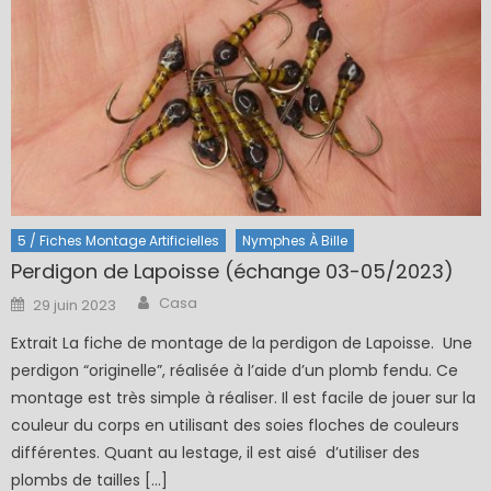
5 / Fiches Montage Artificielles
Nymphes À Bille
Perdigon de Lapoisse (échange 03-05/2023)
Author
Posted
Casa
29 juin 2023
on
Extrait La fiche de montage de la perdigon de Lapoisse. Une
perdigon “originelle”, réalisée à l’aide d’un plomb fendu. Ce
montage est très simple à réaliser. Il est facile de jouer sur la
couleur du corps en utilisant des soies floches de couleurs
différentes. Quant au lestage, il est aisé d’utiliser des
plombs de tailles […]