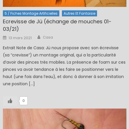
5 / Fiches Montage Artificielles
Autres Et Fantaisie
Ecrevisse de Jü (échange de mouches 01-
03/21)
Author
Posted
Casa
13 mars 2021
on
Extrait Note de Casa: Jü nous propose avec son écrevisse
(sa “crevisse”) un montage original, qui a la particularité
d’avoir des pinces très mobiles. La présence de foam sur ces
pinces va avoir tendance à les faire se positionner vers le
haut (une fois dans l’eau), et donc à donner à son imitation
une position […]
0