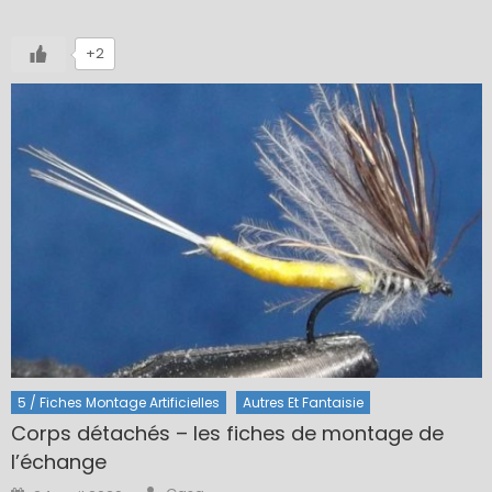
+2
5 / Fiches Montage Artificielles
Autres Et Fantaisie
Corps détachés – les fiches de montage de
l’échange
Author
Posted