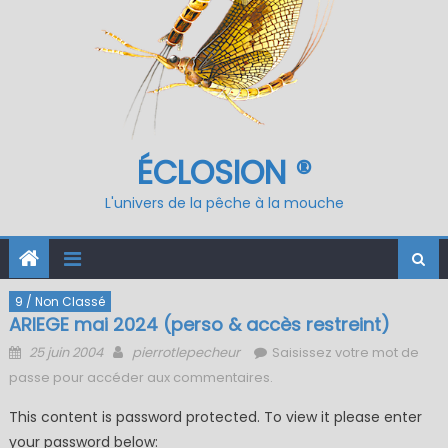
ÉCLOSION ®
L'univers de la pêche à la mouche
9 / Non Classé
ARIEGE mai 2024 (perso & accès restreint)
Posted
Author
25 juin 2004
pierrotlepecheur
Saisissez votre mot de
on
passe pour accéder aux commentaires.
This content is password protected. To view it please enter
your password below: