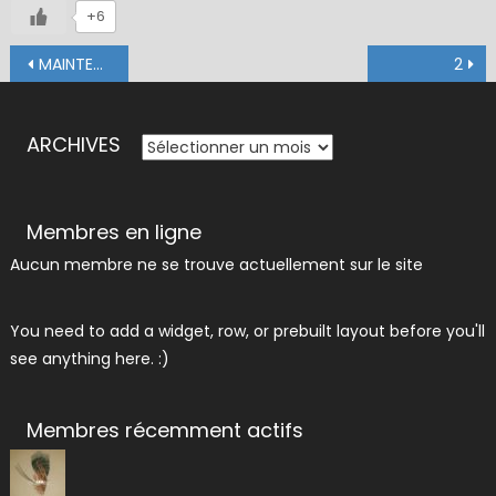
+6
Navigation
MAINTENANCE
2
de
l’article
ARCHIVES
ARCHIVES
Membres en ligne
Aucun membre ne se trouve actuellement sur le site
You need to add a widget, row, or prebuilt layout before you'll
see anything here. :)
Membres récemment actifs