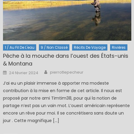
1 / Au Fil De L'eau
9 / Non Classé
Récits De Voyage
Rivières
Pêche à la mouche dans l’ouest des États-unis
& Montana
Author
Posted
pierrotlepecheur
24 février 2024
on
J’ai eu un plaisir immense à apporter ma modeste
contribution à la mise en forme de cet article. Il nous est
proposé par notre ami Timtim38, pour qui la notion de
partage n’est pas un vain mot. L’ouest américain représente
encore un rêve pour moi. Il se concrétisera sans doute un
jour . Cette magnifique […]