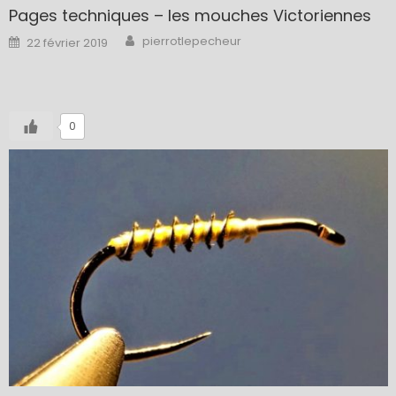
Pages techniques – les mouches Victoriennes
Author
Posted
pierrotlepecheur
22 février 2019
on
0