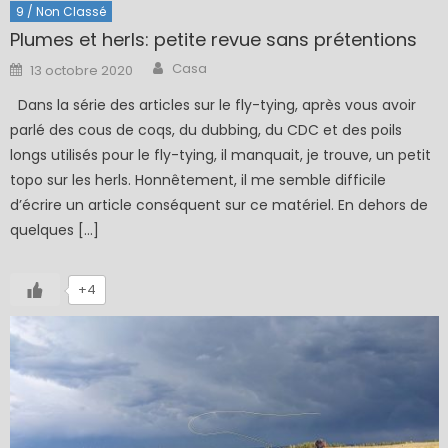
9 / Non Classé
Plumes et herls: petite revue sans prétentions
Author
Posted
Casa
13 octobre 2020
on
Dans la série des articles sur le fly-tying, après vous avoir
parlé des cous de coqs, du dubbing, du CDC et des poils
longs utilisés pour le fly-tying, il manquait, je trouve, un petit
topo sur les herls. Honnêtement, il me semble difficile
d’écrire un article conséquent sur ce matériel. En dehors de
quelques […]
+4