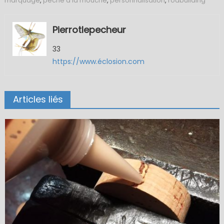
marquage
,
pêche à la mouche
,
personnalisation
,
rodbuilding
Pierrotlepecheur
33
https://www.éclosion.com
Articles liés