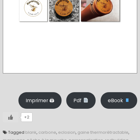
Imprimer 🖨
Pdf
eBook
+2
Tagged
blank
,
carbone
,
eclosion
,
gaine thermorétractable
,