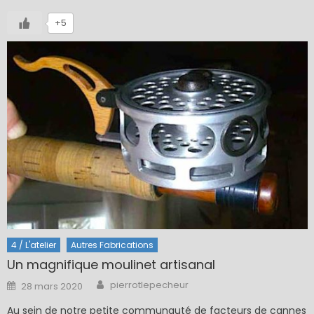
+5
4 / L'atelier
Autres Fabrications
Un magnifique moulinet artisanal
Author
Posted
pierrotlepecheur
28 mars 2020
on
Au sein de notre petite communauté de facteurs de cannes