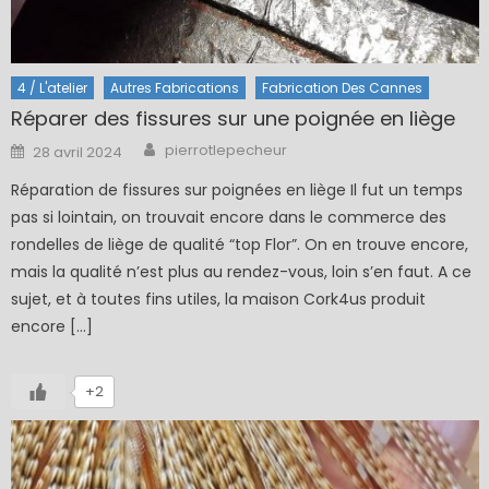
4 / L'atelier
Autres Fabrications
Fabrication Des Cannes
Réparer des fissures sur une poignée en liège
Author
Posted
pierrotlepecheur
28 avril 2024
on
Réparation de fissures sur poignées en liège Il fut un temps
pas si lointain, on trouvait encore dans le commerce des
rondelles de liège de qualité “top Flor”. On en trouve encore,
mais la qualité n’est plus au rendez-vous, loin s’en faut. A ce
sujet, et à toutes fins utiles, la maison Cork4us produit
encore […]
+2