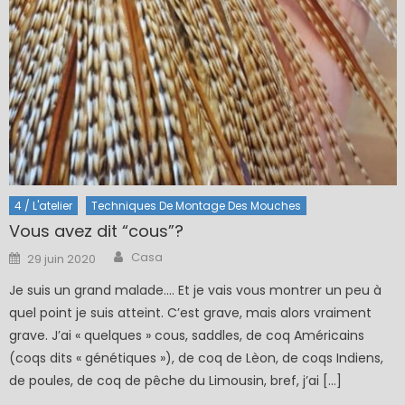
4 / L'atelier
Techniques De Montage Des Mouches
Vous avez dit “cous”?
Author
Posted
Casa
29 juin 2020
on
Je suis un grand malade…. Et je vais vous montrer un peu à
quel point je suis atteint. C’est grave, mais alors vraiment
grave. J’ai « quelques » cous, saddles, de coq Américains
(coqs dits « génétiques »), de coq de Lèon, de coqs Indiens,
de poules, de coq de pêche du Limousin, bref, j’ai […]