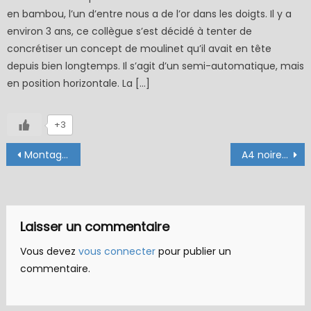
en bambou, l’un d’entre nous a de l’or dans les doigts. Il y a
environ 3 ans, ce collègue s’est décidé à tenter de
concrétiser un concept de moulinet qu’il avait en tête
depuis bien longtemps. Il s’agit d’un semi-automatique, mais
en position horizontale. La […]
+3
Navigation
Montages avancés de Heron33
A4 noire spéciale lacs des P.O. (Jü – échange 01-03/23)
de
l’article
Laisser un commentaire
Vous devez
vous connecter
pour publier un
commentaire.