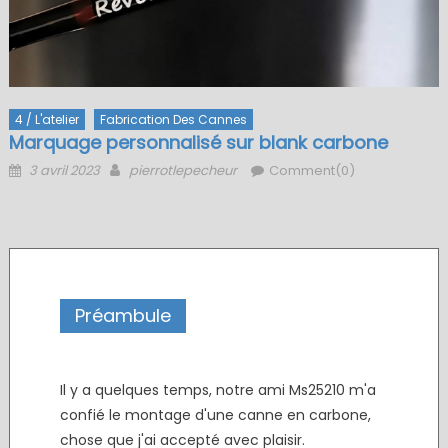
4 / L'atelier
Fabrication Des Cannes
Marquage personnalisé sur blank carbone
Posted
Author
3 avril 2023
pierrotlepecheur
Comment(0)
on
Préambule
Marquage personnalisé sur blank carbone
Il y a quelques temps, notre ami Ms25210 m'a
confié le montage d'une canne en carbone,
chose que j'ai accepté avec plaisir.