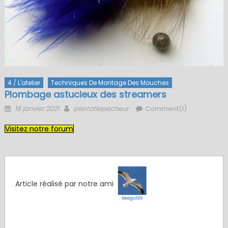
4 / L'atelier
Techniques De Montage Des Mouches
Plombage astucieux des streamers
Posted
Author
18 janvier 2021
pierrotlepecheur
Comment(1)
on
Visitez notre forum
Article réalisé par notre ami