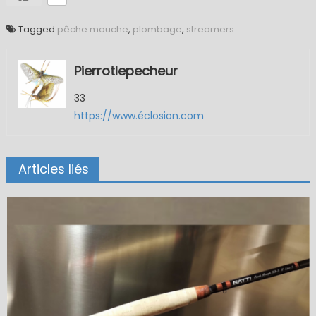
Tagged
pêche mouche
,
plombage
,
streamers
Pierrotlepecheur
33
https://www.éclosion.com
Articles liés