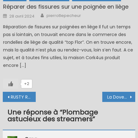
Réparer des fissures sur une poignée en liège
Author
Posted
pierrotlepecheur
28 avril 2024
on
Réparation de fissures sur poignées en liège Il fut un temps
pas si lointain, on trouvait encore dans le commerce des
rondelles de liège de qualité “top Flor”. On en trouve encore,
mais la qualité n’est plus au rendez-vous, loin s’en faut. A ce
sujet, et à toutes fins utiles, la maison Cork4us produit
encore […]
+2
Navigation
RUSTY RAT
La Dovey Black and Orange
de
Une réponse à “
Plombage
l’article
astucieux des streamers
”