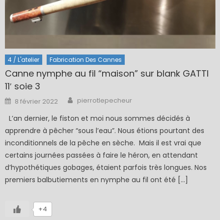
4 / L'atelier
Fabrication Des Cannes
Canne nymphe au fil “maison” sur blank GATTI
11′ soie 3
Author
Posted
pierrotlepecheur
8 février 2022
on
L’an dernier, le fiston et moi nous sommes décidés à
apprendre à pêcher “sous l’eau”. Nous étions pourtant des
inconditionnels de la pêche en sèche. Mais il est vrai que
certains journées passées à faire le héron, en attendant
d’hypothétiques gobages, étaient parfois très longues. Nos
premiers balbutiements en nymphe au fil ont été […]
+4