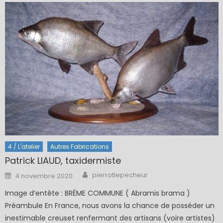
4 / L'atelier
Autres Fabrications
Patrick LIAUD, taxidermiste
Author
Posted
pierrotlepecheur
4 novembre 2020
on
Image d’entête : BRÉME COMMUNE ( Abramis brama )
Préambule En France, nous avons la chance de posséder un
inestimable creuset renfermant des artisans (voire artistes)