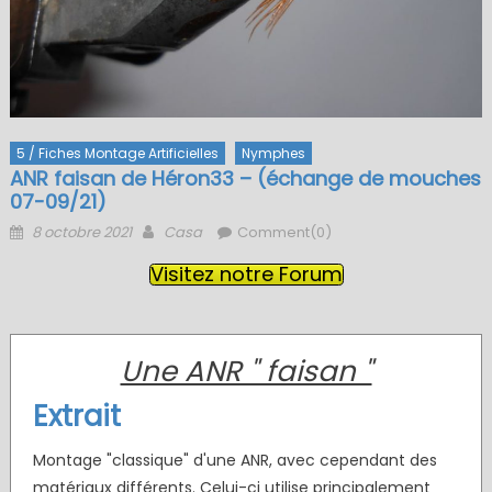
5 / Fiches Montage Artificielles
Nymphes
ANR faisan de Héron33 – (échange de mouches
07-09/21)
Posted
Author
8 octobre 2021
Casa
Comment(0)
on
Visitez notre Forum
Une ANR " faisan "
Extrait
Montage "classique" d'une ANR, avec cependant des
matériaux différents. Celui-ci utilise principalement