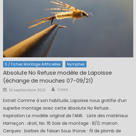
5 / Fiches Montage Artificielles
Nymphes
Absolute No Refuse modèle de Lapoisse
(échange de mouches 07-09/21)
Author
Posted
Casa
10 septembre 2021
on
Extrait Comme à son habitude, Lapoisse nous gratifie d’un
superbe montage avec cette Absolute No Refuse .
Inspiration Le modèle original de l’ANR. Liste des matériaux
Hameçon : droit, No. 16 Soie de montage : 8/0; marron
Cerques : barbes de faisan Sous thorax : fil de plomb de