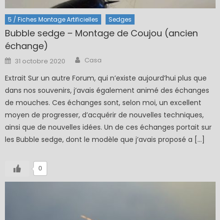
5 / Fiches Montage Artificielles
Sedges
Bubble sedge – Montage de Coujou (ancien
échange)
Author
Posted
Casa
31 octobre 2020
on
Extrait Sur un autre Forum, qui n’existe aujourd’hui plus que
dans nos souvenirs, j’avais également animé des échanges
de mouches. Ces échanges sont, selon moi, un excellent
moyen de progresser, d’acquérir de nouvelles techniques,
ainsi que de nouvelles idées. Un de ces échanges portait sur
les Bubble sedge, dont le modèle que j’avais proposé a […]
0