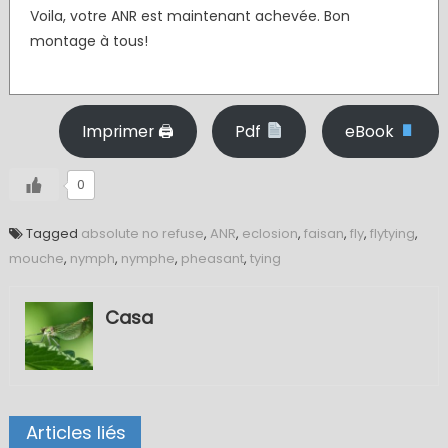
Voila, votre ANR est maintenant achevée. Bon
montage à tous!
Imprimer 🖨
Pdf
eBook
0
Tagged
absolute no refuse
,
ANR
,
eclosion
,
faisan
,
fly
,
flytying
,
mouche
,
nymph
,
nymphe
,
pheasant
,
tying
Casa
Articles liés