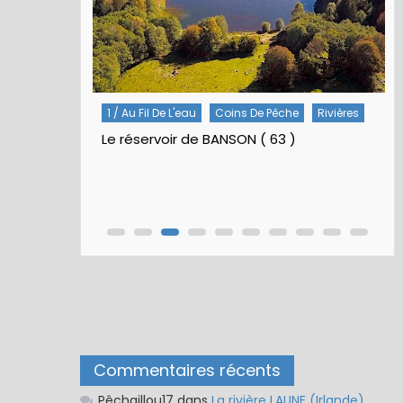
Rivières
5 / Fiches Montage Artificielles
Nymphes À Bille
Nymphe pour NAV – Rubberball
Commentaires récents
Pêchaillou17
dans
La rivière LAUNE (Irlande)