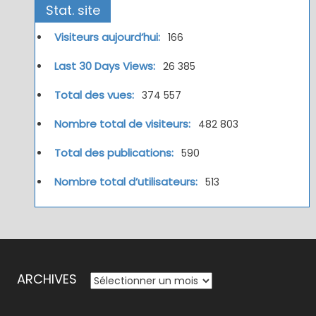
Stat. site
Visiteurs aujourd’hui:
166
Last 30 Days Views:
26 385
Total des vues:
374 557
Nombre total de visiteurs:
482 803
Total des publications:
590
Nombre total d’utilisateurs:
513
ARCHIVES
ARCHIVES