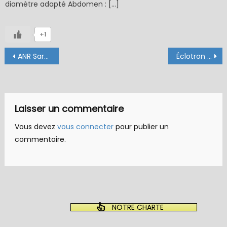
diamètre adapté Abdomen : […]
+1
Navigation
ANR Sarcelle de Héron33 – (échange de mouches 07-09/21)
Éclotron 2021 – La DORDOGNE
de
l’article
Laisser un commentaire
Vous devez
vous connecter
pour publier un
commentaire.
NOTRE CHARTE