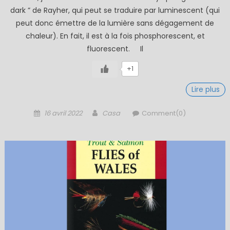
dark ” de Rayher, qui peut se traduire par luminescent (qui
peut donc émettre de la lumière sans dégagement de
chaleur). En fait, il est à la fois phosphorescent, et
fluorescent. Il
+1
Lire plus
Posted
Author
16 avril 2022
Casa
Comment(0)
on