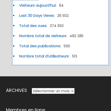
Visiteurs aujourd’hui:
94
Last 30 Days Views:
26 502
Total des vues:
374 550
Nombre total de visiteurs:
482 285
Total des publications:
590
Nombre total d’utilisateurs:
513
ARCHIVES
ARCHIVES
Membres en ligne