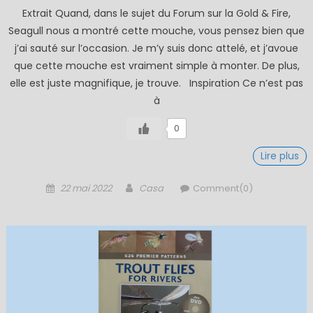
Extrait Quand, dans le sujet du Forum sur la Gold & Fire,
Seagull nous a montré cette mouche, vous pensez bien que
j’ai sauté sur l’occasion. Je m’y suis donc attelé, et j’avoue
que cette mouche est vraiment simple à monter. De plus,
elle est juste magnifique, je trouve. Inspiration Ce n’est pas
à
0
Lire plus
Posted
Author
22 mai 2022
Casa
Comment(0)
on