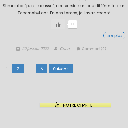
Stimulator “pure mousse”, une version un peu différente d’un
Tchernobyl ant. En ces temps, je l’avais monté
+1
Lire plus
Posted
Author
29 janvier 2022
Casa
Comment(0)
on
Pagination
1
2
…
5
Suivant
des
publications
NOTRE CHARTE