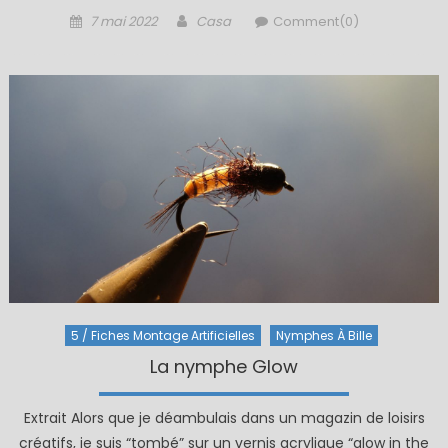
Posted
Author
7 mai 2022
Casa
Comment(0)
on
5 / Fiches Montage Artificielles
Nymphes À Bille
La nymphe Glow
Extrait Alors que je déambulais dans un magazin de loisirs
créatifs, je suis “tombé” sur un vernis acrylique “glow in the