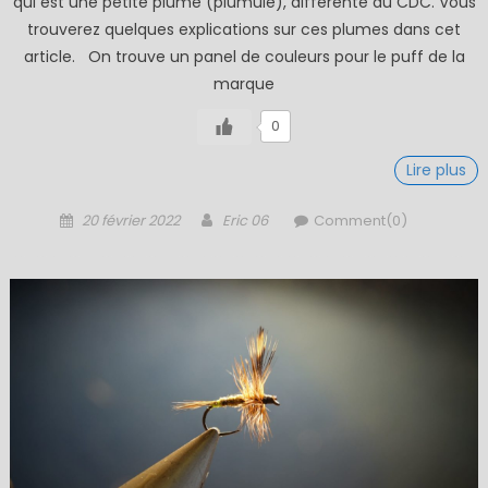
qui est une petite plume (plumule), différente du CDC. Vous
trouverez quelques explications sur ces plumes dans cet
article. On trouve un panel de couleurs pour le puff de la
marque
0
Lire plus
Posted
Author
20 février 2022
Eric 06
Comment(0)
on