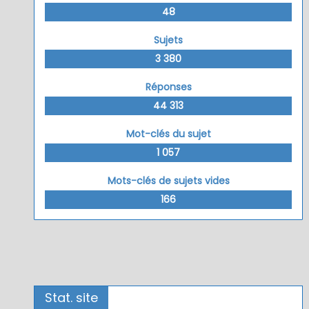
48
Sujets
3 380
Réponses
44 313
Mot-clés du sujet
1 057
Mots-clés de sujets vides
166
Stat. site