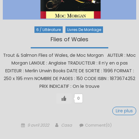
6 / Littérature
Livres De Montage
Flies of Wales
Trout & Salmon Flies of Wales, de Moc Morgan AUTEUR : Moc
Morgan LANGUE : Anglaise TRADUCTEUR : Il n’y en a pas
EDITEUR : Merlin Unwin Books DATE DE SORTIE : 1996 FORMAT :
250 x 195 mm NOMBRE DE PAGES : 150 CODE ISBN : 1873674252
PRIX INDICATIF : On le trouve
0
Lire plus
Posted
Author
9 avril 2022
Casa
Comment(0)
on