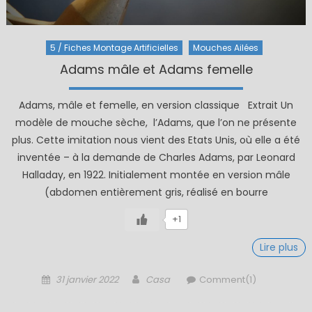
5 / Fiches Montage Artificielles
Mouches Ailées
Adams mâle et Adams femelle
Adams, mâle et femelle, en version classique Extrait Un
modèle de mouche sèche, l’Adams, que l’on ne présente
plus. Cette imitation nous vient des Etats Unis, où elle a été
inventée – à la demande de Charles Adams, par Leonard
Halladay, en 1922. Initialement montée en version mâle
(abdomen entièrement gris, réalisé en bourre
+1
Lire plus
Posted
Author
31 janvier 2022
Casa
Comment(1)
on