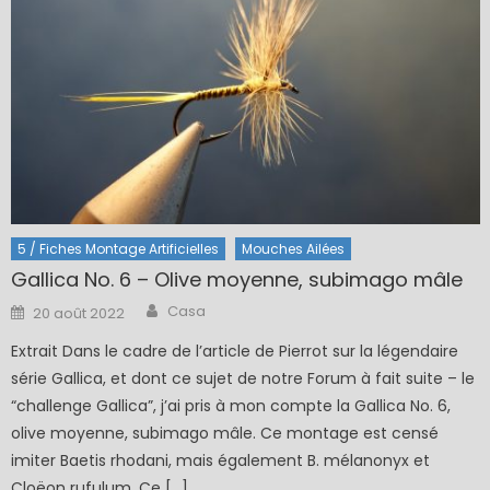
5 / Fiches Montage Artificielles
Mouches Ailées
Gallica No. 6 – Olive moyenne, subimago mâle
Author
Posted
Casa
20 août 2022
on
Extrait Dans le cadre de l’article de Pierrot sur la légendaire
série Gallica, et dont ce sujet de notre Forum à fait suite – le
“challenge Gallica”, j’ai pris à mon compte la Gallica No. 6,
olive moyenne, subimago mâle. Ce montage est censé
imiter Baetis rhodani, mais également B. mélanonyx et
Cloëon rufulum. Ce […]