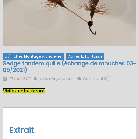
5 / Fiches Montage Artificielles
Autres Et Fantaisie
Sedge tandem quille (échange de mouches 03-
05/2021)
Posted
Author
10 mai 2021
pierrotlepecheur
Comment(0)
on
Visitez notre forum
Extrait