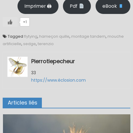
Imprimer 🖨
Pdf
eBook
+1
Tagged
flytying
,
hameçon quille
,
montage tandem
,
mouche
artificielle
,
sedge
,
terenzio
Pierrotlepecheur
33
https://www.éclosion.com
Articles liés