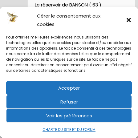
5 / Fiches Montage Artificielles
Nymphes À Bille
Gérer le consentement aux
Nymphe pour NAV – Rubberball
cookies
Pour offrir les meilleures expériences, nous utilisons des
technologies telles que les cookies pour stocker et/ou accéder aux
informations des appareils. Le fait de consentir à ces technologies
nous permettra de traiter des données telles que le comportement
de navigation ou les ID uniques sur ce site. Le fait de ne pas
consentir ou de retirer son consentement peut avoir un effet négatif
sur certaines caractéristiques et fonctions.
Commentaires récents
Accepter
Charlot
dans
Séjour de pêche à la mouche sur
Refuser
la GLOMMA (Norvège)
Voir les préférences
Denis 06
dans
Mouche de la St Marc
CHARTE DU SITE ET DU FORUM
Ciretezamud
dans
La rivière LAUNE (Irlande)