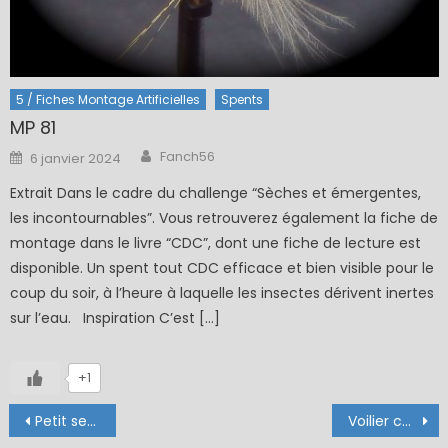
5 / Fiches Montage Artificielles
Spents
MP 81
Author
Posted
Fanch56
6 janvier 2024
on
Extrait Dans le cadre du challenge “Sèches et émergentes,
les incontournables”. Vous retrouverez également la fiche de
montage dans le livre “CDC”, dont une fiche de lecture est
disponible. Un spent tout CDC efficace et bien visible pour le
coup du soir, à l’heure à laquelle les insectes dérivent inertes
sur l’eau. Inspiration C’est […]
+1
Navigation
Petit sedge double (échange de mouches 03-05/21)
Voilier corps détaché noué