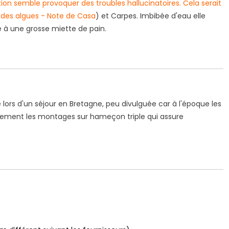
n semble provoquer des troubles hallucinatoires. Cela serait
des algues - Note de Casa
) et Carpes. Imbibée d'eau elle
 à une grosse miette de pain.
1 / Au Fil De
e L'eau
Mouches Ailées
lors d'un séjour en Bretagne, peu divulguée car à l'époque les
Coins De P
 du réservoir
Mouche de la St Marc
èrement les montages sur hameçon triple qui assure
Le réserv
e Tourenne
63 )
3