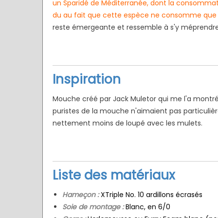
un Sparidé de Méditerranée, dont la consommatio
du au fait que cette espèce ne consomme que 
reste émergeante et ressemble à s'y méprendre
Inspiration
5 / Fiches Montage
1 / Au Fil D
Mouche créé par Jack Muletor qui me l'a montré 
Artificielles
rture 2026
Fermeture
puristes de la mouche n'aimaient pas particuli
Nymphes
mouche d
nettement moins de loupé avec les mulets.
Nymphe légère “brebis”
dans le 3
Liste des matériaux
Hameçon :
XTriple No. 10 ardillons écrasés
Soie de montage :
Blanc, en 6/0