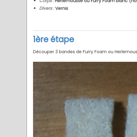
Corps :
Herlemousse ou Furry Foam blanc (nom
Divers :
Vernis
1ère étape
Découper 3 bandes de Furry Foam ou Herlemous