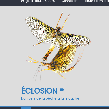
jeudi, août 06, 2026
Connexion
Forum / dernière
Nymphe pour NAV – Ru
ÉCLOSION ®, 6 ans déjà
Fermeture du réservo
ÉCLOSION ®
L'univers de la pêche à la mouche