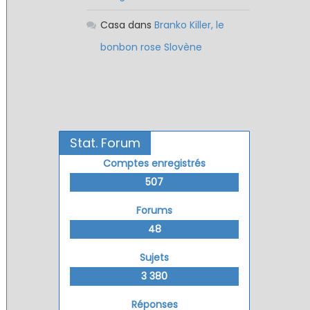
Casa
dans
Branko Killer, le
bonbon rose Slovène
Stat. Forum
Comptes enregistrés
507
Forums
48
Sujets
3 380
Réponses