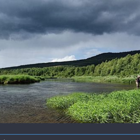
 !
ir mouche de Tourenne dans le 33
 ( 63 )