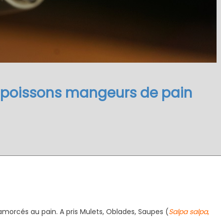
 poissons mangeurs de pain
morcés au pain. A pris Mulets, Oblades, Saupes (
Salpa salpa
,