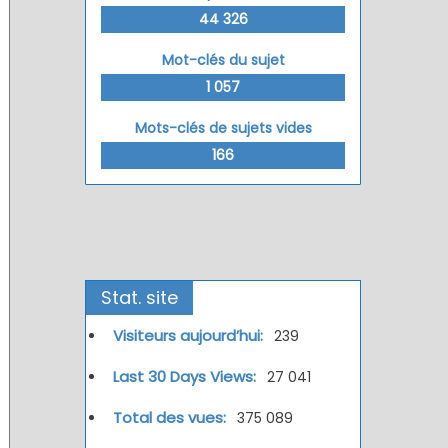
44 326
Mot-clés du sujet
1 057
Mots-clés de sujets vides
166
Stat. site
Visiteurs aujourd’hui:
239
Last 30 Days Views:
27 041
Total des vues:
375 089