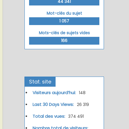
44 341
Mot-clés du sujet
1 057
Mots-clés de sujets vides
166
Stat. site
Visiteurs aujourd’hui:
148
Last 30 Days Views:
26 319
Total des vues:
374 491
Nombre total de visiteurs: