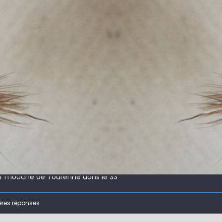
 !
ir mouche de Tourenne dans le 33
 ( 63 )
ères réponses
bberball
 !