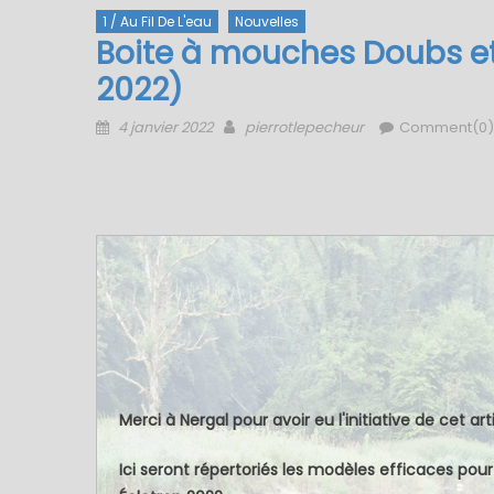
1 / Au Fil De L'eau
Nouvelles
Boite à mouches Doubs et
2022)
Posted
Author
4 janvier 2022
pierrotlepecheur
Comment(0)
on
Merci à Nergal pour avoir eu l'initiative de cet art
Ici seront répertoriés les modèles efficaces pou