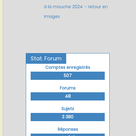
à la mouche 2024 – retour en
images
Stat. Forum
Comptes enregistrés
507
Forums
48
Sujets
3 380
Réponses