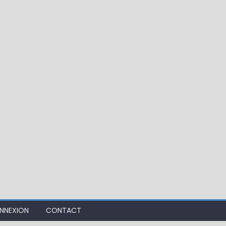
ir mouche de Tourenne dans le 33
NNEXION
CONTACT