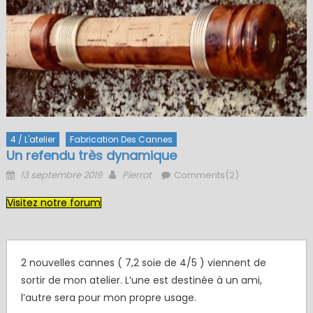
4 / L'atelier
Fabrication Des Cannes
Un refendu très dynamique
Posted
Author
13 septembre 2019
Pierrot
Comments(2)
on
Visitez notre forum
2 nouvelles cannes ( 7,2 soie de 4/5 ) viennent de
sortir de mon atelier. L’une est destinée à un ami,
l’autre sera pour mon propre usage.