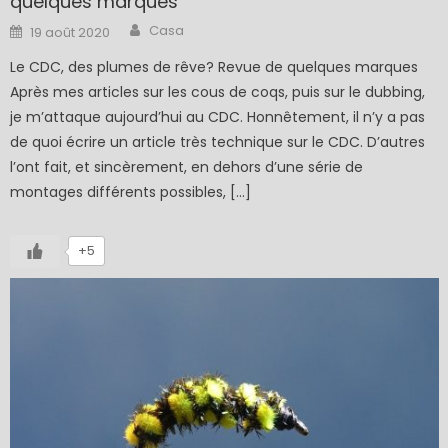
quelques marques
Author
Posted
Casa
19 août 2020
on
Le CDC, des plumes de rêve? Revue de quelques marques
Après mes articles sur les cous de coqs, puis sur le dubbing,
je m’attaque aujourd’hui au CDC. Honnêtement, il n’y a pas
de quoi écrire un article très technique sur le CDC. D’autres
l’ont fait, et sincèrement, en dehors d’une série de
montages différents possibles, […]
+5