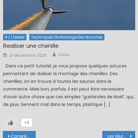
4 / L'atelier
Techniques De Montage Des Mouches
Realiser une chenille
Author
Posted
Casa
21 décembre 2025
on
Dans ce petit tutoriel, je vous propose quelques astuces
permettant de réaliser le montage des chenilles. Des
chenilles, on en trouve à toutes les sauces dans le
commerce. Mais bon, parfois, il est peut être necessaire
d’avoir autre chose que ces simples “guirlandes de Noël”, qui,
de plus, tiennent mal dans le temps, plastique […]
+2
Navigation
Congrès Archisèche 2019
Les Murmures du versant