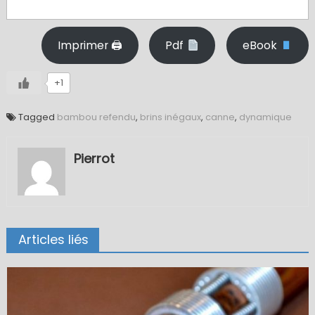
Imprimer 🖨
Pdf
eBook
+1
Tagged
bambou refendu
,
brins inégaux
,
canne
,
dynamique
Pierrot
Articles liés