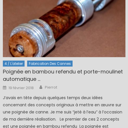
4 / L'atelier
Fabrication Des Cannes
Poignée en bambou refendu et porte-moulinet
automatique …
Author
Posted
Pierrot
19 février 2018
on
J’avais en tête depuis quelques temps deux idées
concernant des concepts originaux à mettre en œuvre sur
une poignée de canne. Je me suis “jeté à l’eau” à l’occasion
de ma dernière réalisation. Le premier de ces 2 concepts
est une poignée en bambou refendu La poignée est