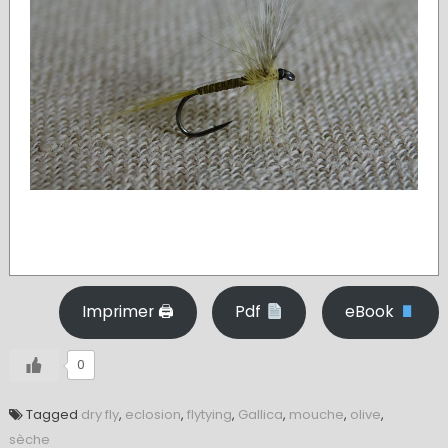
Imprimer 🖨
Pdf
eBook
0
Tagged
dry fly
,
eclosion
,
flytying
,
Gallica
,
mouche
,
olive
,
sèche