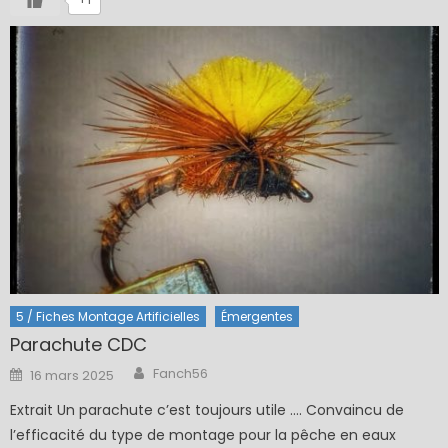
5 / Fiches Montage Artificielles
Émergentes
Parachute CDC
Author
Posted
Fanch56
16 mars 2025
on
Extrait Un parachute c’est toujours utile …. Convaincu de
l’efficacité du type de montage pour la pêche en eaux