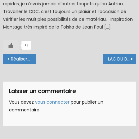
rapides, je n’avais jamais d’autres toupets qu’en Antron.
Travailler le CDC, c’est toujours un plaisir et l’occasion de
vérifier les multiples possibilités de ce matériau. Inspiration
Montage très inspiré de la Tolska de Jean Paul […]
+1
Navigation
Réaliser une boucle sur une soie synthétique
LAC DU BORÉON (06)
de
l’article
Laisser un commentaire
Vous devez
vous connecter
pour publier un
commentaire.