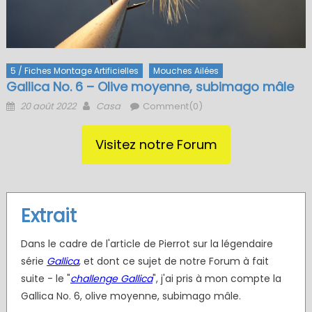
5 / Fiches Montage Artificielles
Mouches Ailées
Gallica No. 6 – Olive moyenne, subimago mâle
Posted
Author
20 août 2022
Casa
Comment(0)
on
Visitez notre Forum
Extrait
Dans le cadre de l'article de Pierrot sur la légendaire
série
Gallica
, et dont ce sujet de notre Forum à fait
suite - le "
challenge Gallica
", j'ai pris à mon compte la
Gallica No. 6, olive moyenne, subimago mâle.