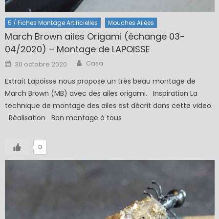
5 / Fiches Montage Artificielles
Mouches Ailées
March Brown ailes Origami (échange 03-
04/2020) – Montage de LAPOISSE
Author
Posted
Casa
30 octobre 2020
on
Extrait Lapoisse nous propose un très beau montage de
March Brown (MB) avec des ailes origami. Inspiration La
technique de montage des ailes est décrit dans cette video.
Réalisation Bon montage à tous
0