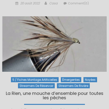
Posted
Author
20 août 2022
Casa
Comment(0)
on
5 / Fiches Montage Artificielles
Émergentes
Noyées
Streamers De Réservoir
Streamers De Rivière
La Rien, une mouche d’ensemble pour toutes
les pêches