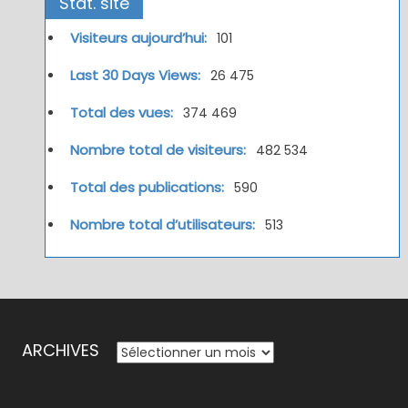
Stat. site
Visiteurs aujourd’hui:
101
Last 30 Days Views:
26 475
Total des vues:
374 469
Nombre total de visiteurs:
482 534
Total des publications:
590
Nombre total d’utilisateurs:
513
ARCHIVES
ARCHIVES