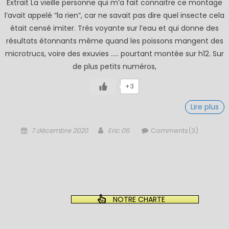
Extrait La vieille personne qui m’a fait connaitre ce montage
l’avait appelé “la rien”, car ne savait pas dire quel insecte cela
était censé imiter. Très voyante sur l’eau et qui donne des
résultats étonnants même quand les poissons mangent des
microtrucs, voire des exuvies ….. pourtant montée sur h12. Sur
de plus petits numéros,
+3
Lire plus
Posted
Author
7 décembre 2020
Eric 06
Comments(3)
on
NOTRE CHARTE