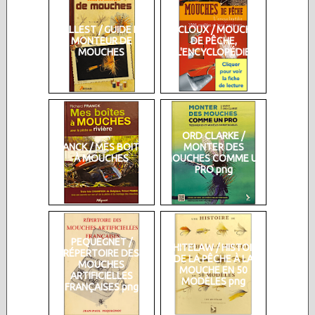
DALLEST / GUIDE DU
DUCLOUX / MOUCHES
MONTEUR DE
DE PÊCHE,
MOUCHES
L'ENCYCLOPÉDIE
ORD CLARKE /
FRANCK / MES BOITES
MONTER DES
À MOUCHES
MOUCHES COMME UN
PRO png
PEQUEGNET /
WHITELAW / HISTOIRE
RÉPERTOIRE DES
DE LA PÊCHE À LA
MOUCHES
MOUCHE EN 50
ARTIFICIELLES
MODÈLES png
FRANÇAISES png