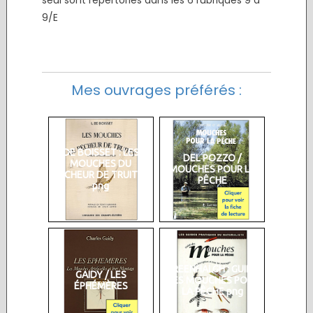
9/E
Mes ouvrages préférés :
DE BOISSET : LES
DEL POZZO /
MOUCHES DU
MOUCHES POUR LA
PÊCHEUR DE TRUITES
PÊCHE
png
GREENHALGH : GUIDE
GAIDY / LES
DES MOUCHES POUR
ÉPHÉMÈRES
LA PÊCHE png