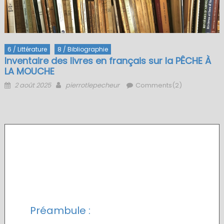
6 / Littérature
8 / Bibliographie
Inventaire des livres en français sur la PÊCHE À
LA MOUCHE
Posted
Author
2 août 2025
pierrotlepecheur
Comments(2)
on
.
inventaire livres français
mouche
Préambule :