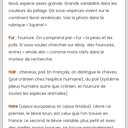
Nord, espèce assez grande. Grande variabilité dans les
couleurs du pelage. Dix sous-espèces vivent sur le
continent Nord-américain. Voir la photo dans la
rubrique « Squirrel ».
Fur
: fourrure. On comprend par « fur » la peau et les
poils. Si vous voulez chercher sur ebay des fourrures,
entrez « whole skin » comme mots clefs dans le
moteur de recherche.
Hair
: cheveux, poil. En Français, on distingue le cheveu
(poil crânien chez l’espèce humaine), du poil (système
pileux humains autre que crânien, et fourrure de
toutes les espèces animales).
Hare
(
Lepus europaeus
, et
Lepus timidus
): Lièvre. Le
premier, le lièvre brun, est celui que l’on trouve en
France. Le second, le lièvre variable, plus petit et avec
des oreilles moins longues, se trouve principalement