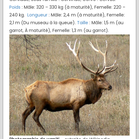
Poids
: Mâle: 320 – 330 kg (à maturité), Femelle: 220 –
240 kg.
Longueur
: Mâle: 2,4 m (à maturité), Femelle:
2,1 m (Du museau à la queue).
Taille
: Mâle: 1,5 m (au
garrot, À maturité), Femelle: 1,3 m (au garrot).