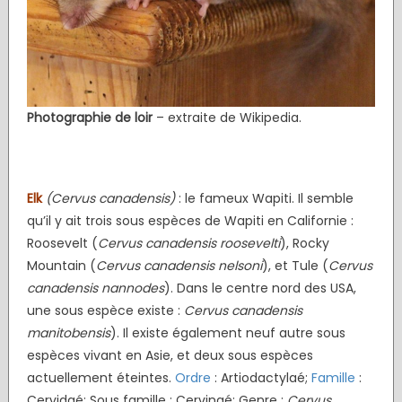
Photographie de loir
– extraite de Wikipedia.
Elk
(Cervus canadensis)
: le fameux Wapiti. Il semble
qu’il y ait trois sous espèces de Wapiti en Californie :
Roosevelt (
Cervus canadensis roosevelti
), Rocky
Mountain (
Cervus canadensis nelsoni
), et Tule (
Cervus
canadensis nannodes
). Dans le centre nord des USA,
une sous espèce existe :
Cervus canadensis
manitobensis
). Il existe également neuf autre sous
espèces vivant en Asie, et deux sous espèces
actuellement éteintes.
Ordre
: Artiodactylaé;
Famille
:
Cervidaé; Sous famille : Cervinaé; Genre :
Cervus.