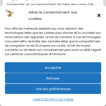
humectés, et qui permettent de faire des corps (de
mouches sèches ou de nymphe) magnifiques. La
Gérer le consentement aux
couleur des moose mane hairs varie du blanc au
cookies
marron foncé.
Pour offrir les meilleures expériences, nous utilisons des
Maral
(
Cervus elaphus maral
) : sous-espèce de notre
technologies telles que les cookies pour stocker et/ou accéder aux
informations des appareils. Le fait de consentir à ces technologies
cerf commun, vivant principalement dans le Caucase.
nous permettra de traiter des données telles que le comportement
En tant que sous-espèce du cerf « commun », les
de navigation ou les ID uniques sur ce site. Le fait de ne pas
consentir ou de retirer son consentement peut avoir un effet négatif
Anglosaxons l’incluent dans les « red deer ».
sur certaines caractéristiques et fonctions.
Accepter
Refuser
Voir les préférences
CHARTE DU SITE ET DU FORUM