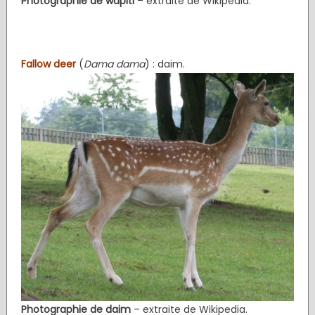
Photographie de wapiti
– extraite de Wikipedia.
Fallow deer
(
Dama dama
) : daim.
Photographie de daim
– extraite de Wikipedia.