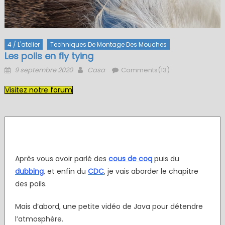
4 / L'atelier
Techniques De Montage Des Mouches
Les poils en fly tying
Posted
Author
9 septembre 2020
Casa
Comments(13)
on
Visitez notre forum
Les poils en fly tying
Après vous avoir parlé des
cous de coq
puis du
dubbing
, et enfin du
CDC
, je vais aborder le chapitre
des poils.
Mais d’abord, une petite vidéo de Java pour détendre
l’atmosphère.