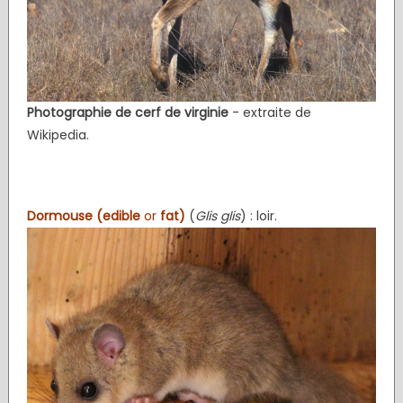
Photographie de cerf de virginie
- extraite de
Wikipedia.
Dormouse (edible
or
fat)
(
Glis glis
) : loir.