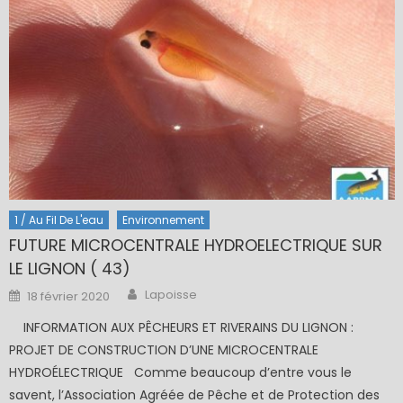
1 / Au Fil De L'eau
Environnement
FUTURE MICROCENTRALE HYDROELECTRIQUE SUR
LE LIGNON ( 43)
Author
Posted
Lapoisse
18 février 2020
on
INFORMATION AUX PÊCHEURS ET RIVERAINS DU LIGNON :
PROJET DE CONSTRUCTION D’UNE MICROCENTRALE
HYDROÉLECTRIQUE Comme beaucoup d’entre vous le
savent, l’Association Agréée de Pêche et de Protection des