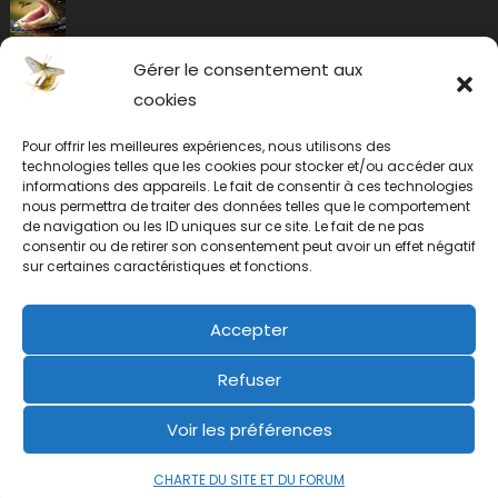
Gérer le consentement aux
cookies
Pour offrir les meilleures expériences, nous utilisons des
technologies telles que les cookies pour stocker et/ou accéder aux
informations des appareils. Le fait de consentir à ces technologies
nous permettra de traiter des données telles que le comportement
de navigation ou les ID uniques sur ce site. Le fait de ne pas
consentir ou de retirer son consentement peut avoir un effet négatif
sur certaines caractéristiques et fonctions.
Accepter
Refuser
Voir les préférences
CHARTE DU SITE ET DU FORUM
2019 mic
|
éclosion.com