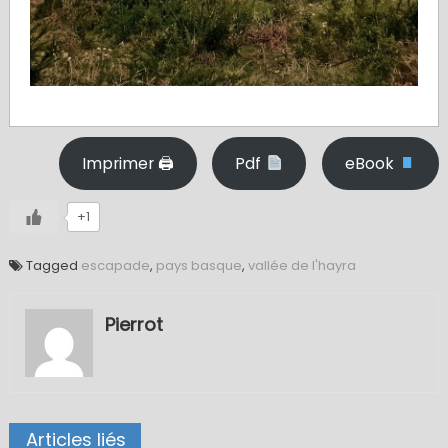
Imprimer 🖨
Pdf
eBook
+1
Tagged
escapade
,
pays basque
,
vallée de l'hayra
Pierrot
Articles liés