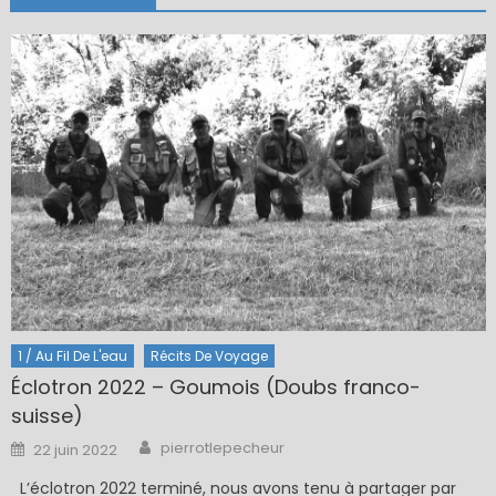
1 / Au Fil De L'eau
Récits De Voyage
Éclotron 2022 – Goumois (Doubs franco-
suisse)
Author
Posted
pierrotlepecheur
22 juin 2022
on
L’éclotron 2022 terminé, nous avons tenu à partager par