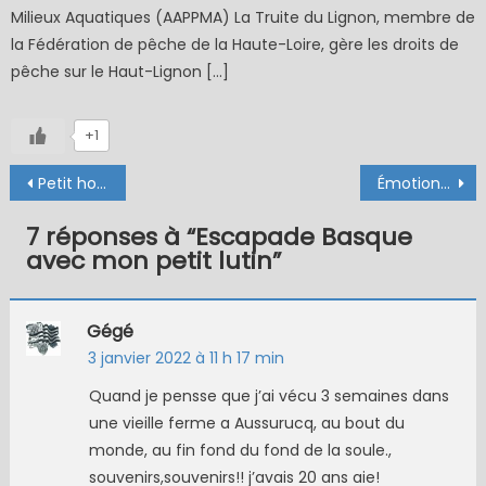
Milieux Aquatiques (AAPPMA) La Truite du Lignon, membre de
la Fédération de pêche de la Haute-Loire, gère les droits de
pêche sur le Haut-Lignon […]
+1
Navigation
Petit hommage à Jim Harrison
Émotions sur la Nive
de
7 réponses à “
Escapade Basque
l’article
avec mon petit lutin
”
Gégé
3 janvier 2022 à 11 h 17 min
Quand je pensse que j’ai vécu 3 semaines dans
une vieille ferme a Aussurucq, au bout du
monde, au fin fond du fond de la soule.,
souvenirs,souvenirs!! j’avais 20 ans aie!