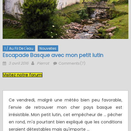
1 / Au Fil De L'eau
Nouvelles
Escapade Basque avec mon petit lutin
Posted
Author
3 avril 2016
Pierrot
Comments(7)
on
Visitez notre forum
Ce vendredi, malgré une météo bien peu favorable,
l'envie de retrouver mon cher pays basque est
irrésistible. Mon petit lutin, cet empêcheur de … pêcher
en rond, m'a pourtant bien expliqué que les conditions
seraient détestables mais qu'importe ...