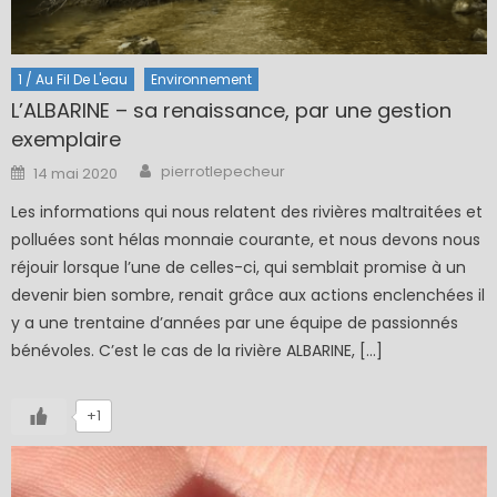
1 / Au Fil De L'eau
Environnement
L’ALBARINE – sa renaissance, par une gestion
exemplaire
Author
Posted
pierrotlepecheur
14 mai 2020
on
Les informations qui nous relatent des rivières maltraitées et
polluées sont hélas monnaie courante, et nous devons nous
réjouir lorsque l’une de celles-ci, qui semblait promise à un
devenir bien sombre, renait grâce aux actions enclenchées il
y a une trentaine d’années par une équipe de passionnés
bénévoles. C’est le cas de la rivière ALBARINE, […]
+1