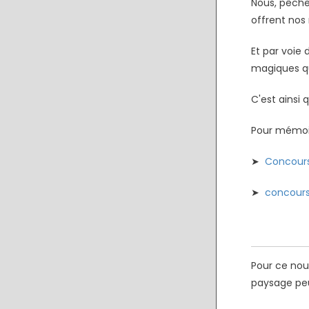
Nous, pêche
offrent nos r
Et par voie
magiques qu
C'est ainsi
Pour mémoir
➤
Concours
➤
concours
Pour ce nou
paysage peu