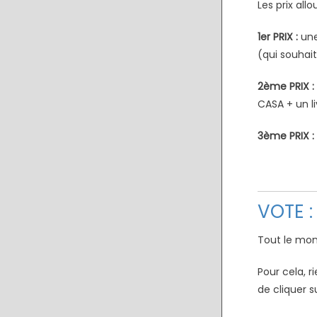
Les prix all
1er PRIX :
une
(qui souhai
2ème PRIX :
CASA + un l
3ème PRIX :
VOTE :
Tout le mon
Pour cela, r
de cliquer s