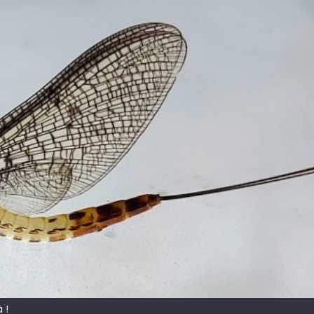
 !
ir mouche de Tourenne dans le 33
 ( 63 )
bberball
 !