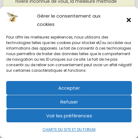
rivière inconnue de vous, la meilleure méthode
de vous rendre compte du peuplement de ce
Gérer le consentement aux
cours d’eau.
cookies
Pour offrir les meilleures expériences, nous utilisons des
technologies telles que les cookies pour stocker et/ou accéder aux
informations des appareils. Le fait de consentir à ces technologies
Bien halieutiquement.
nous permettra de traiter des données telles que le comportement
de navigation ou les ID uniques sur ce site. Le fait de ne pas
Norman (Avril 2022)
consentir ou de retirer son consentement peut avoir un effet négatif
sur certaines caractéristiques et fonctions.
Accepter
Refuser
Voir les préférences
CHARTE DU SITE ET DU FORUM