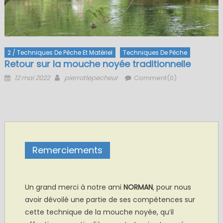
2 / Techniques De Pêche Et Matériel
Techniques De Pêche
Retour sur la mouche noyée traditionnelle
Posted
Author
12 mai 2022
pierrotlepecheur
Comment(0)
on
Remerciements
Un grand merci à notre ami
NORMAN
, pour nous
avoir dévoilé une partie de ses compétences sur
cette technique de la mouche noyée, qu’il