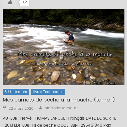
+2
6 / Littérature
Livres Techniques
Mes carnets de pêche à la mouche (tome 1)
Author
Posted
pierrotlepecheur
22 mars 2020
on
AUTEUR : Hervé THOMAS LANGUE : Français DATE DE SORTIE
: 2013 EDITEUR : Fil de pêche CODE ISBN : 295461840 PRIX