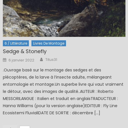
6 / Littérature
Livres De Montage
Sedge & Stonefly
Author
Posted
Titus31
6 janvier 2022
on
.Ouvrage basé sur le montage des sedges et des
plécoptères, de la larve à l’insecte adulte, mélangeant
entomologie et montage.Un superbe livre qui vaut vraiment
le détour, avec des images de qualité..AUTEUR : Roberto
MESSORILANGUE : Italien et traduit en anglaisTRADUCTEUR :
Hanna Williams (pour la version anglaise)EDITEUR : Fly Line
Ecosistemi FluvialiDATE DE SORTIE : décembre […]