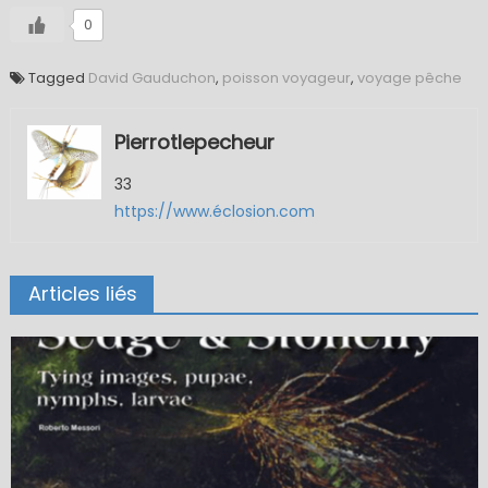
0
Tagged
David Gauduchon
,
poisson voyageur
,
voyage pêche
Pierrotlepecheur
33
https://www.éclosion.com
Articles liés