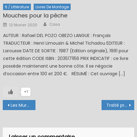
6 / Littérature
Livres De Montage
Mouches pour la pêche
Author
Posted
Casa
12 février 2020
on
AUTEUR : Rafael DEL POZO OBEZO LANGUE : Français
TRADUCTEUR : Henri Limousin & Michel Tichadou EDITEUR :
Larousse DATE DE SORTIE : 1987 (Edition originale), 1991 pour
cette édition CODE ISBN : 2035171156 PRIX INDICATIF : ce livre
possède maintenant une bonne côte. Il se négocie
d’occasion entre 100 et 200 €. RÉSUMÉ : Cet ouvrage […]
+1
Navigation
Les Murmures du versant
Traité pratique de montage des mouches artificielles
de
l’article
Laisser un commentaire