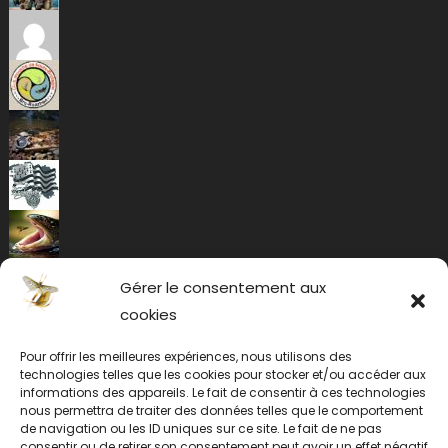
Gérer le consentement aux
cookies
Pour offrir les meilleures expériences, nous utilisons des
technologies telles que les cookies pour stocker et/ou accéder aux
informations des appareils. Le fait de consentir à ces technologies
nous permettra de traiter des données telles que le comportement
de navigation ou les ID uniques sur ce site. Le fait de ne pas
consentir ou de retirer son consentement peut avoir un effet négatif