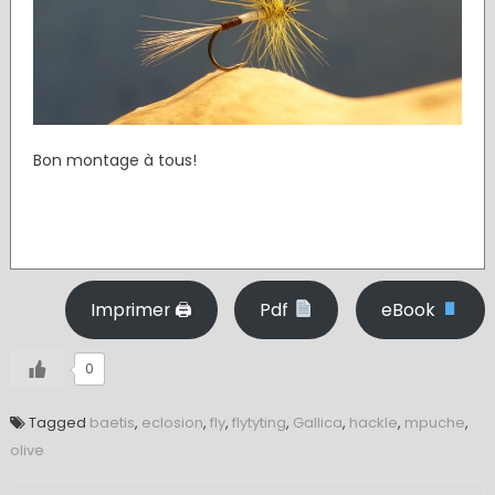
Bon montage à tous!
Imprimer 🖨
Pdf
eBook
0
Tagged
baetis
,
eclosion
,
fly
,
flytyting
,
Gallica
,
hackle
,
mpuche
,
olive