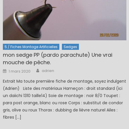
5 / Fiches Montage Artificielles
Sedges
mon sedge PP (pardo parachute) Une vrai
mouche de pêche.
Author
Posted
adrien
1 mars 2020
on
Extrait Ma toute première fiche de montage, soyez indulgent
(Adrien) Liste des matériaux Hameçon : droit standard (ici
un daiichi 1310 taille14) Soie de montage : noir 8/0 Toupet :
para post orange, blanc ou rose Corps : substitut de condor
gris, olive ou roux Thorax : dubbing de lièvre naturel Ailes :
fibres […]