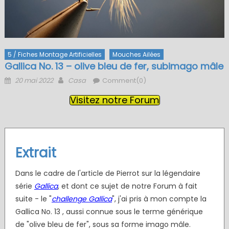
5 / Fiches Montage Artificielles
Mouches Ailées
Gallica No. 13 – olive bleu de fer, subimago mâle
Posted
Author
20 mai 2022
Casa
Comment(0)
on
Visitez notre Forum
Extrait
Dans le cadre de l'article de Pierrot sur la légendaire
série
Gallica
, et dont ce sujet de notre Forum à fait
suite - le "
challenge Gallica
", j'ai pris à mon compte la
Gallica No. 13 , aussi connue sous le terme générique
de "olive bleu de fer", sous sa forme imago mâle.