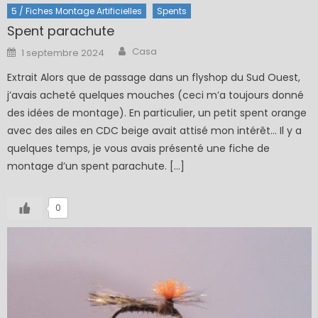
5 / Fiches Montage Artificielles
Spents
Spent parachute
Author
Posted
Casa
1 septembre 2024
on
Extrait Alors que de passage dans un flyshop du Sud Ouest,
j’avais acheté quelques mouches (ceci m’a toujours donné
des idées de montage). En particulier, un petit spent orange
avec des ailes en CDC beige avait attisé mon intérêt… Il y a
quelques temps, je vous avais présenté une fiche de
montage d’un spent parachute. […]
0