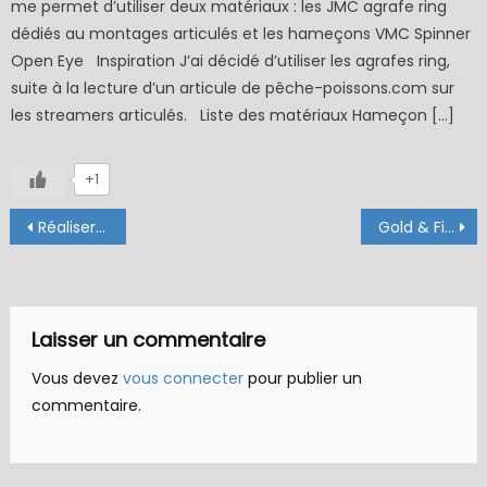
me permet d’utiliser deux matériaux : les JMC agrafe ring
dédiés au montages articulés et les hameçons VMC Spinner
Open Eye Inspiration J’ai décidé d’utiliser les agrafes ring,
suite à la lecture d’un articule de pêche-poissons.com sur
les streamers articulés. Liste des matériaux Hameçon […]
+1
Navigation
Réaliser des ailes avec un saddle
Gold & Fire
de
l’article
Laisser un commentaire
Vous devez
vous connecter
pour publier un
commentaire.