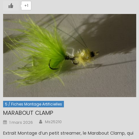
+1
5 / Fiches Montage Artificielles
MARABOUT CLAMP
Author
Posted
Ms25210
1 mars 2026
on
Extrait Montage d’un petit streamer, le Marabout Clamp, qui