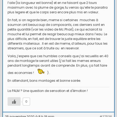
l’aile (la longueur est bonne) et en ne faisant que 2 tours
maximum avec la plume de gorge, tu verras qu’elle te paraitra
plus legere et que le corps sera encore plus mis en valeur.
En fait, si on regarde bien, meme si certaines mouches à
saumon ont beaucoup de composants, ces derniers sont en
petite quantité (voir les video de Mc.Phail), ce qui eclaircit la
mouche et lui permet de reagir beaucoup mieux dans l’eau. Le
plus difficile, en fait, est de trouver le juste equilibre entre les
differents materiaux . Il en est de meme, d’ailleurs, pour tous les
streamers, que ce soit à truite ou en reservoir.
Voila, j’espere que ces humbles conseils que j’ai recueillis en 40
ans de montage te seront utiles (j’ai fait les memes erreurs
pendant longtemps avant de comprende. En plus, ça fait faire
des economies !
) .
En attendant, bons montages et bonne soirée.
La PALM ? Une question de sensation et d'émotion !
0
25 novembre 2020 à 8 h 19 min
#27536