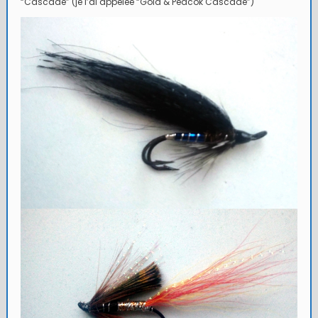
“Cascade” (je l’ai appelée “Gold & Peacok Cascade”)