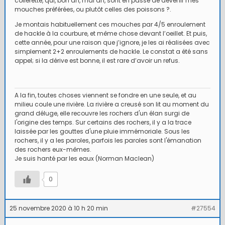
collerette, qui, bon an, mal an, sont en passe de devenir mes
mouches préférées, ou plutôt celles des poissons ?.
Je montais habituellement ces mouches par 4/5 enroulement
de hackle à la courbure, et même chose devant l’oeillet. Et puis,
cette année, pour une raison que j’ignore, je les ai réalisées avec
simplement 2+2 enroulements de hackle. Le constat a été sans
appel; si la dérive est bonne, il est rare d’avoir un refus.
A la fin, toutes choses viennent se fondre en une seule, et au
milieu coule une rivière. La rivière a creusé son lit au moment du
grand déluge, elle recouvre les rochers d'un élan surgi de
l'origine des temps. Sur certains des rochers, il y a la trace
laissée par les gouttes d'une pluie immémoriale. Sous les
rochers, il y a les paroles, parfois les paroles sont l'émanation
des rochers eux-mêmes.
Je suis hanté par les eaux (Norman Maclean)
0
25 novembre 2020 à 10 h 20 min
#27554