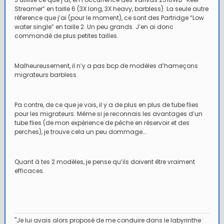
Streamer” en taille 6 (3X long, 3X heavy, barbless). La seule autre
réference que j’ai (pour le moment), ce sont des Partridge “Low
water single” en taille 2. Un peu grands. J’en ai donc
commandé de plus petites tailles.
Malheureusement, il n’y a pas bcp de modèles d’hameçons
migrateurs barbless.
Pa contre, de ce que je vois, il y a de plus en plus de tube flies
pour les migrateurs. Même si je reconnais les avantages d’un
tube flies (de mon expérience de pêche en réservoir et des
perches), je trouve cela un peu dommage….
Quant à tes 2 modèles, je pense qu’ils doivent être vraiment
efficaces.
"Je lui avais alors proposé de me conduire dans le labyrinthe