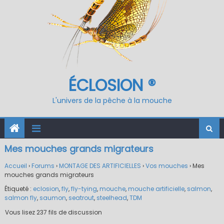
ÉCLOSION ®
L'univers de la pêche à la mouche
Mes mouches grands migrateurs
Accueil
›
Forums
›
MONTAGE DES ARTIFICIELLES
›
Vos mouches
›
Mes
mouches grands migrateurs
Étiqueté :
eclosion
,
fly
,
fly-tying
,
mouche
,
mouche artificielle
,
salmon
,
salmon fly
,
saumon
,
seatrout
,
steelhead
,
TDM
Vous lisez 237 fils de discussion