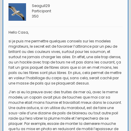
Seagull29
Participant
350
Hello Casa,
si je puis me permettre quelques conseils sur les modeles
migrateurs, le secret est de favoriser l’attirance par un peu de
brillant ou des couleurs vives, surtout pour les saumon, et
surtout ne jamais charger les ailes. En effet, une aile trop dense,
ou un hackle avec trop de tours ne vit pas dans les courant, ça
fait un gros paquet de fibres alors que si on en met moins, les
poils ou les fibres sont plus libres. En plus, cela permet de mettre
en valeur l’habillage du corps qui, sans cela, serait caché par
une masse de poils qui se plaquerait dessus.
J’en ai eu la preuve avec des truites de mer où, avec le meme
modele, un copain avait plus de touches que moi car sa
mouche etait moins fournie et travaillait mieux dans le courant.
Une autre astuce, si on utilise du marabout, est de faire une
sous-aile d’une dizaine de poils de blaireau ou tout autre poil
raide qui fera vibrer la plume molle et l’empechera de se
plaquer. Par exemple, essaie de monter la derneiere mouche
que tu as mise en photo en reduisant de moitié l’epaisseur de