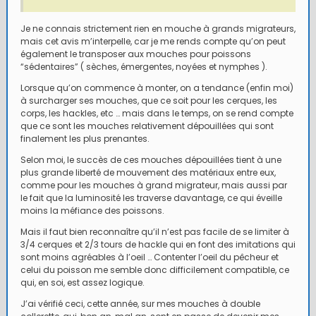
Je ne connais strictement rien en mouche à grands migrateurs,
mais cet avis m’interpelle, car je me rends compte qu’on peut
également le transposer aux mouches pour poissons
“sédentaires” ( sèches, émergentes, noyées et nymphes ).
Lorsque qu’on commence à monter, on a tendance (enfin moi)
à surcharger ses mouches, que ce soit pour les cerques, les
corps, les hackles, etc … mais dans le temps, on se rend compte
que ce sont les mouches relativement dépouillées qui sont
finalement les plus prenantes.
Selon moi, le succès de ces mouches dépouillées tient à une
plus grande liberté de mouvement des matériaux entre eux,
comme pour les mouches à grand migrateur, mais aussi par
le fait que la luminosité les traverse davantage, ce qui éveille
moins la méfiance des poissons.
Mais il faut bien reconnaître qu’il n’est pas facile de se limiter à
3/4 cerques et 2/3 tours de hackle qui en font des imitations qui
sont moins agréables à l’oeil … Contenter l’oeil du pêcheur et
celui du poisson me semble donc difficilement compatible, ce
qui, en soi, est assez logique.
J’ai vérifié ceci, cette année, sur mes mouches à double