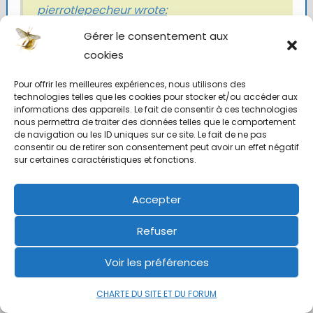
pierrotlepecheur wrote:
pas facile de se limiter à 3/4 cerques et 2/3
Gérer le consentement aux
tours de hackle
cookies
Pour offrir les meilleures expériences, nous utilisons des
Pas facile en effet, même si je sais et parfois prêche que la
technologies telles que les cookies pour stocker et/ou accéder aux
lumière doit traverser l’ensemble pour le rendre plus vivant, je ne
informations des appareils. Le fait de consentir à ces technologies
peux pas résister au tour de trop.
nous permettra de traiter des données telles que le comportement
Bon… j’ai trouvé une raison pour refaire toutes mes boîtes cet
de navigation ou les ID uniques sur ce site. Le fait de ne pas
hiver.
consentir ou de retirer son consentement peut avoir un effet négatif
sur certaines caractéristiques et fonctions.
coulobre19
Accepter
0
Refuser
25 novembre 2020 à 10 h 58 min
#27564
Voir les préférences
Casa
administrateur
CHARTE DU SITE ET DU FORUM
administrateur
7,406