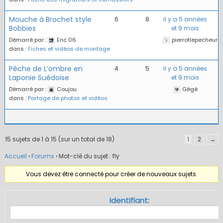
Mouche à Brochet style
6
8
il y a 5 années
Bobbies
et 9 mois
Démarré par :
Eric 06
pierrotlepecheur
dans :
Fiches et vidéos de montage
Pêche de L’ombre en
4
5
il y a 5 années
Laponie Suédoise
et 9 mois
Démarré par :
Coujou
Gégé
dans :
Partage de photos et vidéos
15 sujets de 1 à 15 (sur un total de 18)
1
2
→
Accueil
›
Forums
›
Mot-clé du sujet : fly
Vous devez être connecté pour créer de nouveaux sujets.
Identifiant: