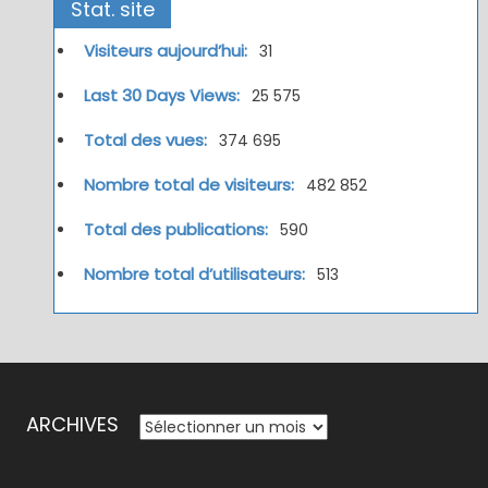
Stat. site
Visiteurs aujourd’hui:
31
Last 30 Days Views:
25 575
Total des vues:
374 695
Nombre total de visiteurs:
482 852
Total des publications:
590
Nombre total d’utilisateurs:
513
ARCHIVES
ARCHIVES