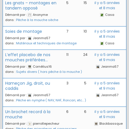
Les gnats – montages en
5
15
il y a 5 années
tandem opposé
et 8 mois
Démarré par :
Anonyme
Casa
dans :
Pêche à la mouche sèche
Soies de montage
7
10
il y a 5 années
et 8 mois
Démarré par :
Jeanma57
dans :
Matériaux et techniques de montage
Casa
L’effet placebo de nos
11
24
il y a 5 années
mouches préférées…
et 9 mois
Démarré par :
Cornélius16
Jeanma57
dans :
Sujets divers ( hors pêche à la mouche )
Hameçon Jig, droit, ou
3
5
il y a 5 années
caddis
et 9 mois
Démarré par :
Jeanma57
Jeanma57
dans :
Pêche en nymphe ( NAV, NAF, Roncari, etc… )
Un brochet record à la
6
6
il y a 5 années
mouche
et 9 mois
Démarré par :
pierrotlepecheur
Blackbassque
dans :
Pêche des migrateurs et carnassiers