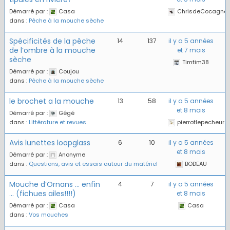
Démarré par :
Casa
ChrisdeCocagne
dans :
Pêche à la mouche sèche
Spécificités de la pêche
14
137
il y a 5 années
de l’ombre à la mouche
et 7 mois
sèche
Timtim38
Démarré par :
Coujou
dans :
Pêche à la mouche sèche
le brochet a la mouche
13
58
il y a 5 années
et 8 mois
Démarré par :
Gégé
dans :
Littérature et revues
pierrotlepecheur
Avis lunettes loopglass
6
10
il y a 5 années
et 8 mois
Démarré par :
Anonyme
dans :
Questions, avis et essais autour du matériel
BODEAU
Mouche d’Ornans … enfin
4
7
il y a 5 années
… (fichues ailes!!!!)
et 8 mois
Démarré par :
Casa
Casa
dans :
Vos mouches