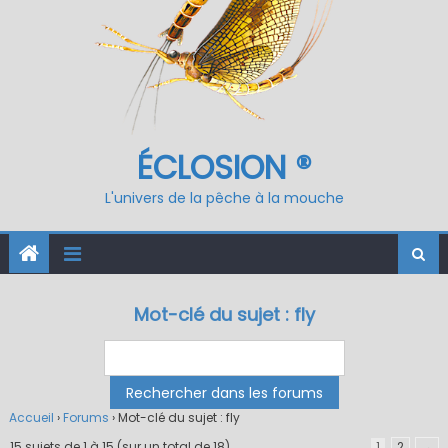
ÉCLOSION ®
L'univers de la pêche à la mouche
Mot-clé du sujet : fly
Accueil
›
Forums
›
Mot-clé du sujet : fly
15 sujets de 1 à 15 (sur un total de 18)
1
2
→