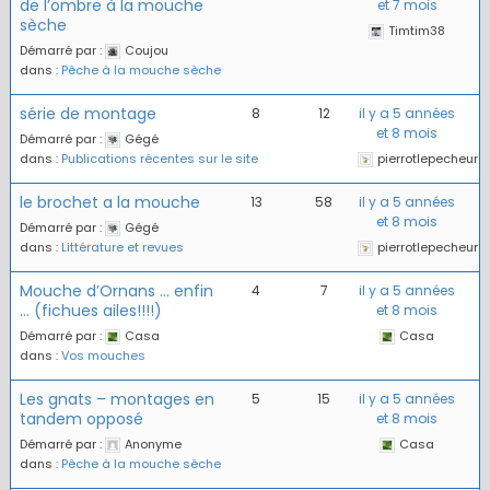
de l’ombre à la mouche
et 7 mois
sèche
Timtim38
Démarré par :
Coujou
dans :
Pêche à la mouche sèche
série de montage
8
12
il y a 5 années
et 8 mois
Démarré par :
Gégé
dans :
Publications récentes sur le site
pierrotlepecheur
le brochet a la mouche
13
58
il y a 5 années
et 8 mois
Démarré par :
Gégé
dans :
Littérature et revues
pierrotlepecheur
Mouche d’Ornans … enfin
4
7
il y a 5 années
… (fichues ailes!!!!)
et 8 mois
Démarré par :
Casa
Casa
dans :
Vos mouches
Les gnats – montages en
5
15
il y a 5 années
tandem opposé
et 8 mois
Démarré par :
Anonyme
Casa
dans :
Pêche à la mouche sèche