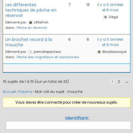
Les différentes
7
13
il y a 5 années
techniques de pêche en
et 8 mois
réservoir
Gégé
Démarré par :
LittleFish
dans :
Pêche en réservoir
Un brochet record à la
6
6
il y a 5 années
mouche
et 9 mois
Démarré par :
pierrotlepecheur
Blackbassque
dans :
Pêche des migrateurs et carnassiers
15 sujets de 1 à 15 (sur un total de 23)
1
2
→
Accueil
›
Forums
›
Mot-clé du sujet : mouche
Vous devez être connecté pour créer de nouveaux sujets.
Identifiant: