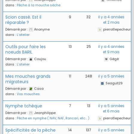
dans :
Pêche à la mouche sèche
Scion cassé. Est il
9
32
il y a 4 années
réparable ?
et 2 mois
Démarré par :
Anonyme
pierrotlepecheur
dans :
L’atelier
Outils pour faire les
13
25
il y a 4 années
noeuds BARIL
et 9 mois
Démarré par :
Coujou
Gégé
dans :
L’atelier
Mes mouches grands
11
248
il y a 5 années
migrateurs
Seagull29
Démarré par :
Casa
dans :
Vos mouches
Nymphe tchèque
7
13
il y a 5 années
et 6 mois
Démarré par :
Jeanphilippe
dans :
Pêche en nymphe ( NAV, NAF, Roncari, etc… )
pierrotlepecheur
Spécificités de la pêche
14
137
il y a 5 années