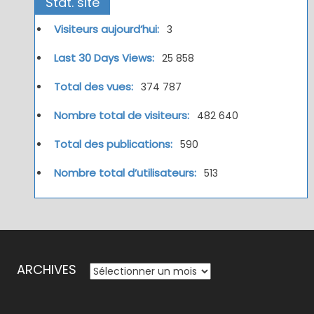
Stat. site
Visiteurs aujourd’hui:
3
Last 30 Days Views:
25 858
Total des vues:
374 787
Nombre total de visiteurs:
482 640
Total des publications:
590
Nombre total d’utilisateurs:
513
ARCHIVES
ARCHIVES