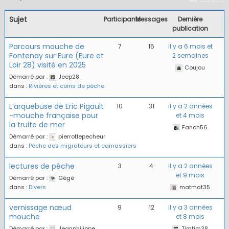
Sujet
Participants
Messages
Dernière
publication
Parcours mouche de
7
15
il y a 6 mois et
Fontenay sur Eure (Eure et
2 semaines
Loir 28) visité en 2025
Coujou
Démarré par :
Jeep28
dans :
Rivières et coins de pêche
L’arquebuse de Eric Pigault
10
31
il y a 2 années
-mouche française pour
et 4 mois
la truite de mer
Fanch56
Démarré par :
pierrotlepecheur
dans :
Pêche des migrateurs et carnassiers
lectures de pêche
3
4
il y a 2 années
et 9 mois
Démarré par :
Gégé
dans :
Divers
matmat35
vernissage nœud
9
12
il y a 3 années
mouche
et 8 mois
Démarré par :
Jeanphilippe
Timtim38