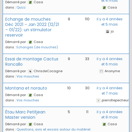
et 4 mois
Démarré par :
Casa
dans :
Quizz
Casa
Echange de mouches
9
110
il y a 4 années
Déc 2021 – Jan 2022 (12/21
et 5 mois
– 01/22): un stimulator
jü
reservoir
Démarré par :
Casa
dans :
Echanges (de mouches)
Essai de montage Cactus
9
33
il y a 4 années
Roncallo
et 6 mois
Démarré par :
ChrisdeCocagne
Anonyme
dans :
Vos mouches
Montana et norauto
10
30
il y a 4 années
et 7 mois
Démarré par :
Casa
dans :
Vos mouches
pierrotlepecheur
Étau Marc Petitjean
5
11
il y a 4 années
Master version
et 8 mois
Démarré par :
Casa
Casa
dans :
Questions, avis et essais autour du matériel