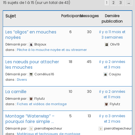
15 sujets de 1 à 15 (sur un total de 43)
1
2
3
→
Sujet
Participants
Messages
Dernière
publication
Les “oligos” en mouches
6
30
il y a 11 mois et
noyées
3 semaines
Démarré par :
Blajoux
Oliv19
dans :
Pêche à la mouche noyée et au streamer
Les nœuds pour attacher
18
45
il y a 2 années
les mouches
et 3 mois
Démarré par :
Cornélius16
Coujou
dans :
Divers
La camille
10
30
il y a 2 années
et 11 mois
Démarré par :
Flylutz
dans :
Fiches et vidéos de montage
Flylutz
Montage “Waterwisp” –
5
13
il y a 3 années
pourquoi faire simple …
et 2 mois
Démarré par :
pierrotlepecheur
pierrotlepecheur
dans :
Matériaux et techniques de montage