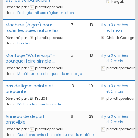
est-ce verbalisable ?
NergaL
Démarré par :
pierrotlepecheur
dans :
Écologie, milieux, règlementation
Machine (à gaz) pour
7
13
il y a 3 années
roder les soies naturelles
et 1 mois
Démarré par :
pierrotlepecheur
ChrisdeCocagne
dans :
L’atelier
Montage “Waterwisp” –
5
13
il y a 3 années
pourquoi faire simple …
et 2 mois
Démarré par :
pierrotlepecheur
pierrotlepecheur
dans :
Matériaux et techniques de montage
bas de ligne: pointe et
13
19
il y a 3 années
prépointe
et 2 mois
Démarré par :
Fred06
pierrotlepecheur
dans :
Pêche à la mouche sèche
Anneau de départ
8
29
il y a 3 années
amovible
et 2 mois
Démarré par :
pierrotlepecheur
pierrotlepecheur
dans :
Questions, avis et essais autour du matériel