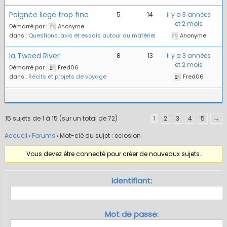
Poignée liege trop fine
5
14
il y a 3 années
et 2 mois
Démarré par :
Anonyme
dans :
Questions, avis et essais autour du matériel
Anonyme
la Tweed River
8
13
il y a 3 années
et 2 mois
Démarré par :
Fred06
dans :
Récits et projets de voyage
Fred06
15 sujets de 1 à 15 (sur un total de 72)
1
2
3
4
5
→
Accueil
›
Forums
›
Mot-clé du sujet : eclosion
Vous devez être connecté pour créer de nouveaux sujets.
Identifiant:
Mot de passe: