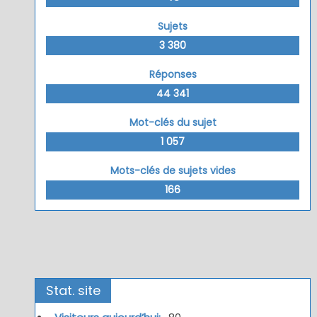
Sujets
3 380
Réponses
44 341
Mot-clés du sujet
1 057
Mots-clés de sujets vides
166
Stat. site