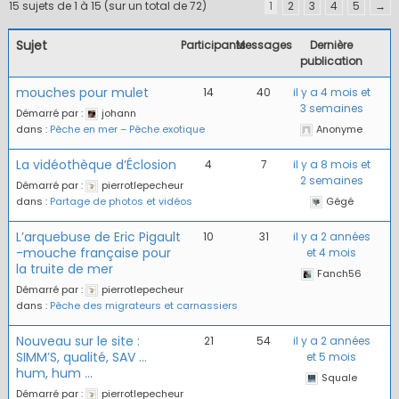
15 sujets de 1 à 15 (sur un total de 72)
1
2
3
4
5
→
Sujet
Participants
Messages
Dernière
publication
mouches pour mulet
14
40
il y a 4 mois et
3 semaines
Démarré par :
johann
dans :
Pêche en mer – Pêche exotique
Anonyme
La vidéothèque d’Éclosion
4
7
il y a 8 mois et
2 semaines
Démarré par :
pierrotlepecheur
dans :
Partage de photos et vidéos
Gégé
L’arquebuse de Eric Pigault
10
31
il y a 2 années
-mouche française pour
et 4 mois
la truite de mer
Fanch56
Démarré par :
pierrotlepecheur
dans :
Pêche des migrateurs et carnassiers
Nouveau sur le site :
21
54
il y a 2 années
SIMM’S, qualité, SAV …
et 5 mois
hum, hum …
Squale
Démarré par :
pierrotlepecheur