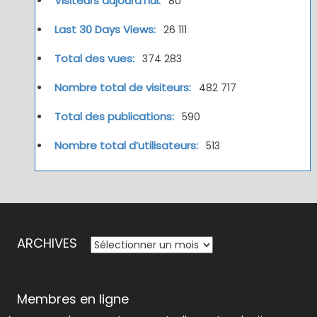
Visiteurs aujourd’hui:
80
Last 30 Days Views:
26 111
Total des vues:
374 283
Nombre total de visiteurs:
482 717
Total des publications:
590
Nombre total d’utilisateurs:
513
ARCHIVES
ARCHIVES
Membres en ligne