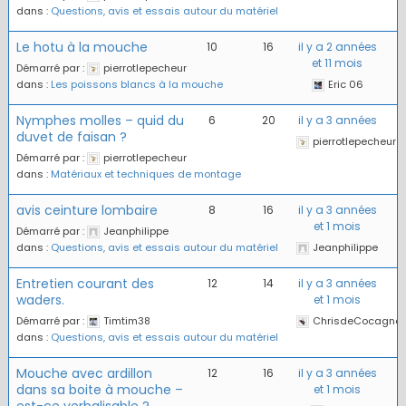
dans :
Questions, avis et essais autour du matériel
Le hotu à la mouche
10
16
il y a 2 années
et 11 mois
Démarré par :
pierrotlepecheur
dans :
Les poissons blancs à la mouche
Eric 06
Nymphes molles – quid du
6
20
il y a 3 années
duvet de faisan ?
pierrotlepecheur
Démarré par :
pierrotlepecheur
dans :
Matériaux et techniques de montage
avis ceinture lombaire
8
16
il y a 3 années
et 1 mois
Démarré par :
Jeanphilippe
dans :
Questions, avis et essais autour du matériel
Jeanphilippe
Entretien courant des
12
14
il y a 3 années
waders.
et 1 mois
Démarré par :
Timtim38
ChrisdeCocagne
dans :
Questions, avis et essais autour du matériel
Mouche avec ardillon
12
16
il y a 3 années
dans sa boite à mouche –
et 1 mois