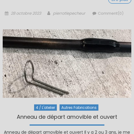
Posted
Author
28 octobre 2023
pierrotlepecheur
Comment(0)
on
4 / L'atelier
Autres Fabrications
Anneau de départ amovible et ouvert
Anneau de départ amovible et ouvert Il y a 2 ou 3 ans, je me