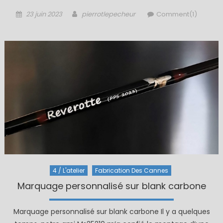
Posted
Author
23 juin 2023
pierrotlepecheur
Comment(1)
on
4 / L'atelier
Fabrication Des Cannes
Marquage personnalisé sur blank carbone
Marquage personnalisé sur blank carbone Il y a quelques