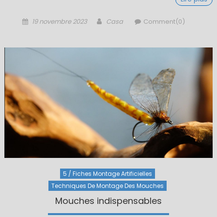
Posted
Author
19 novembre 2023
Casa
Comment(0)
on
5 / Fiches Montage Artificielles
Techniques De Montage Des Mouches
Mouches indispensables