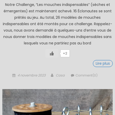
Notre Challenge, “Les mouches indispensables” (sèches et
émergentes) est maintenant achevé. 16 Éclonautes se sont
prêtés au jeu. Au total, 26 modèles de mouches
indispensables ont été montés pour ce challenge. Rappelez-
vous, nous avons demandé à quelques-uns d’entre vous de
nous donner trois modèles de mouches indispensables sans
lesquels vous ne partiriez pas au bord
+2
Lire plus
Posted
Author
4 novembre 2023
Casa
Comment(0)
on