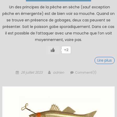
Un des principes de la pêche en sèche (sauf exception
pêche en émergente) est de bien voir sa mouche. Quand on
se trouve en présence de gobages, deux cas peuvent se
présenter. Soit le poisson gobe sporadiquement. Dans ce cas
il est possible de l’attaquer avec une mouche que l’on voit
moyennement, voire pas.
+2
Lire plus
Posted
Author
26 juillet 2023
adrien
Comment(1)
on