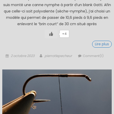
suis monté une canne nymphe à partir d’un blank Gatti. Afin
que celle-ci soit polyvalente (sèche-nymphe), j’ai choisi un
modèle qui permet de passer de 10,6 pieds à 9,6 pieds en
enlevant le “brin court” de 30 cm situé après
+4
Lire plus
Posted
Author
2 octobre 2023
pierrotlepecheur
Comment(1)
on