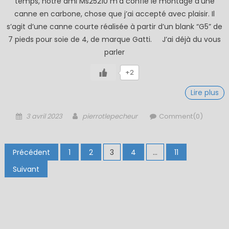
temps, notre ami Ms25210 m’a confié le montage d’une
canne en carbone, chose que j’ai accepté avec plaisir. Il
s’agit d’une canne courte réalisée à partir d’un blank “G5” de
7 pieds pour soie de 4, de marque Gatti. J’ai déjà du vous
parler
+2
Lire plus
Posted
Author
3 avril 2023
pierrotlepecheur
Comment(0)
on
Pagination
Précédent
1
2
3
4
…
11
des
Suivant
publications