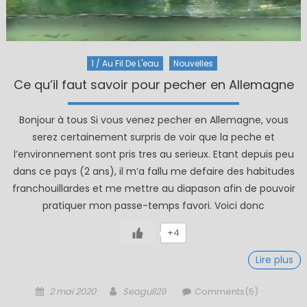
1 / Au Fil De L'eau
Nouvelles
Ce qu’il faut savoir pour pecher en Allemagne
Bonjour à tous Si vous venez pecher en Allemagne, vous
serez certainement surpris de voir que la peche et
l’environnement sont pris tres au serieux. Etant depuis peu
dans ce pays (2 ans), il m’a fallu me defaire des habitudes
franchouillardes et me mettre au diapason afin de pouvoir
pratiquer mon passe-temps favori. Voici donc
+4
Lire plus
Posted
Author
2 mai 2020
Seagull29
Comments(5)
on