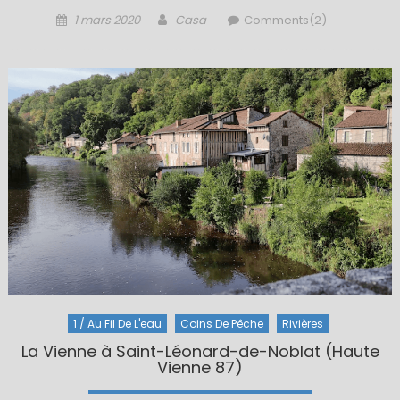
Posted
Author
1 mars 2020
Casa
Comments(2)
on
1 / Au Fil De L'eau
Coins De Pêche
Rivières
La Vienne à Saint-Léonard-de-Noblat (Haute
Vienne 87)