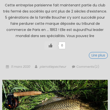
Cette entreprise parisienne fait maintenant partie du club
très fermé des sociétés qui ont plus de 2 siècles d’existence.
5 générations de la famille Boucher s’y sont succédé pour
faire perdurer cette marque déposée au tribunal de
commerce de Paris en … 1863 ! Elle est aujourd’hui leader
mondial dans ses spécialités. Vous pouvez lire
0
Lire plus
Posted
Author
11 mars 2020
pierrotlepecheur
Comments(2)
on