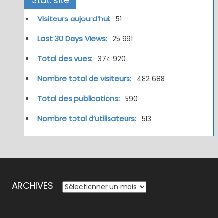
Stat. site
Visiteurs aujourd’hui:
51
Last 30 Days Views:
25 991
Total des vues:
374 920
Nombre total de visiteurs:
482 688
Total des publications:
590
Nombre total d’utilisateurs:
513
ARCHIVES
ARCHIVES