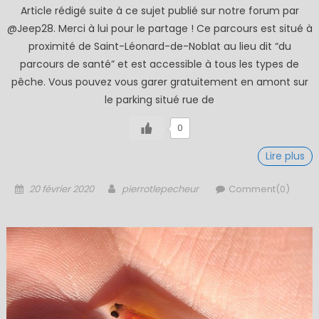
Article rédigé suite à ce sujet publié sur notre forum par
@Jeep28. Merci à lui pour le partage ! Ce parcours est situé à
proximité de Saint-Léonard-de-Noblat au lieu dit “du
parcours de santé” et est accessible à tous les types de
pêche. Vous pouvez vous garer gratuitement en amont sur
le parking situé rue de
0
Lire plus
Posted
Author
20 février 2020
pierrotlepecheur
Comment(0)
on