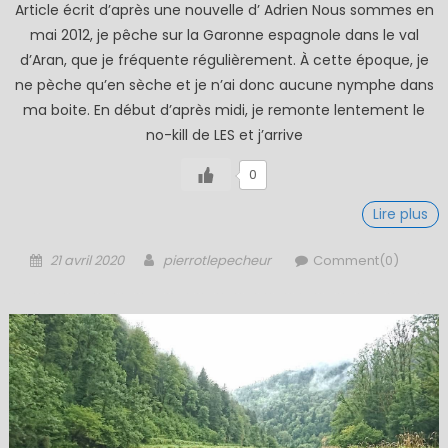
Article écrit d’après une nouvelle d’ Adrien Nous sommes en
mai 2012, je pêche sur la Garonne espagnole dans le val
d’Aran, que je fréquente régulièrement. À cette époque, je
ne pèche qu’en sèche et je n’ai donc aucune nymphe dans
ma boite. En début d’après midi, je remonte lentement le
no-kill de LES et j’arrive
0
Lire plus
Posted
Author
21 avril 2020
pierrotlepecheur
Comment(0)
on