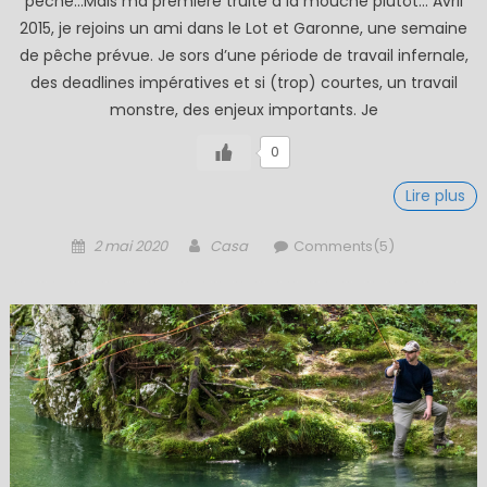
pêche…Mais ma première truite à la mouche plutôt… Avril
2015, je rejoins un ami dans le Lot et Garonne, une semaine
de pêche prévue. Je sors d’une période de travail infernale,
des deadlines impératives et si (trop) courtes, un travail
monstre, des enjeux importants. Je
0
Lire plus
Posted
Author
2 mai 2020
Casa
Comments(5)
on