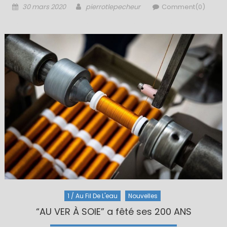
Posted
Author
30 mars 2020
pierrotlepecheur
Comment(0)
on
1 / Au Fil De L'eau
Nouvelles
“AU VER À SOIE” a fêté ses 200 ANS