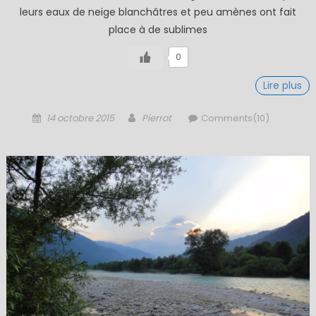
leurs eaux de neige blanchâtres et peu amènes ont fait
place à de sublimes
0
Lire plus
Posted
Author
14 octobre 2015
Pierrot
Comments(10)
on