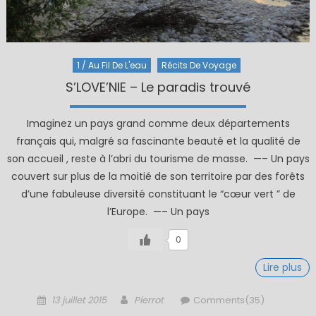
1 / Au Fil De L'eau
Récits De Voyage
S’LOVE’NIE – Le paradis trouvé
Imaginez un pays grand comme deux départements
français qui, malgré sa fascinante beauté et la qualité de
son accueil , reste à l’abri du tourisme de masse. —– Un pays
couvert sur plus de la moitié de son territoire par des forêts
d’une fabuleuse diversité constituant le “cœur vert ” de
l’Europe. —– Un pays
0
Lire plus
Posted
Author
13 juillet 2015
Pierrot
Comments(35)
on