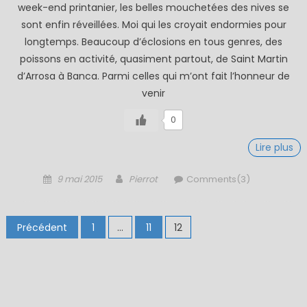
week-end printanier, les belles mouchetées des nives se
sont enfin réveillées. Moi qui les croyait endormies pour
longtemps. Beaucoup d’éclosions en tous genres, des
poissons en activité, quasiment partout, de Saint Martin
d’Arrosa à Banca. Parmi celles qui m’ont fait l’honneur de
venir
0
Lire plus
Posted
Author
9 mai 2015
Pierrot
Comments(3)
on
Pagination
Précédent
1
…
11
12
des
publications