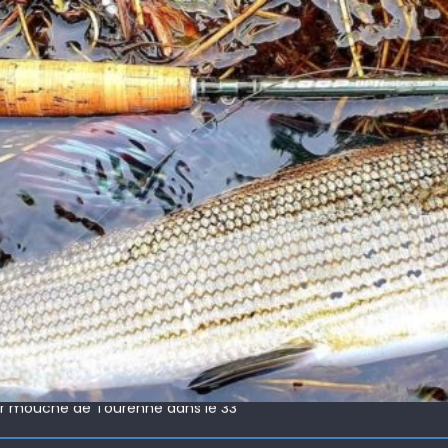
 !
ir mouche de Tourenne dans le 33
 ( 63 )