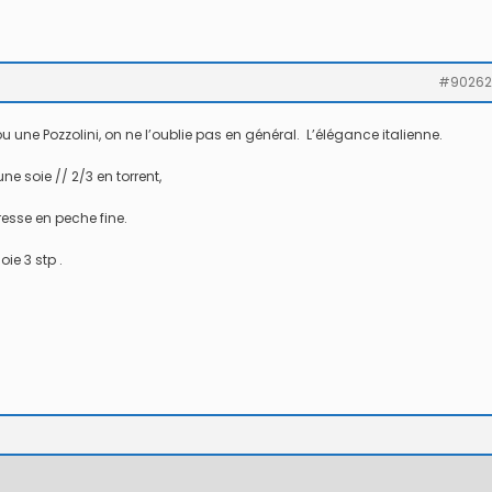
#90262
 une Pozzolini, on ne l’oublie pas en général. L’élégance italienne.
ne soie // 2/3 en torrent,
esse en peche fine.
 Montage
1 / Au Fil De L'eau
Mouches Ai
Fermeture du réservoir
Mouche de
ie 3 stp .
mouche de Tourenne
égère “brebis”
dans le 33