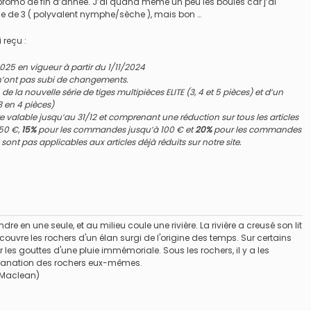
ne promo de fin d’année. J’ai quand même un peu les boules car j’ai
 de 3 ( polyvalent nymphe/sèche ), mais bon …
 reçu :
 2025 en vigueur à partir du 1/11/2024
 n’ont pas subi de changements.
 la nouvelle série de tiges multipièces ELITE (3, 4 et 5 pièces) et d’un
3 en 4 pièces)
fre valable jusqu’au 31/12 et comprenant une réduction sur tous les articles
50 €,
15%
pour les commandes jusqu’à 100 € et
20%
pour les commandes
sont pas applicables aux articles déjà réduits sur notre site.
dre en une seule, et au milieu coule une rivière. La rivière a creusé son lit
uvre les rochers d'un élan surgi de l'origine des temps. Sur certains
ar les gouttes d'une pluie immémoriale. Sous les rochers, il y a les
'émanation des rochers eux-mêmes.
 Maclean)