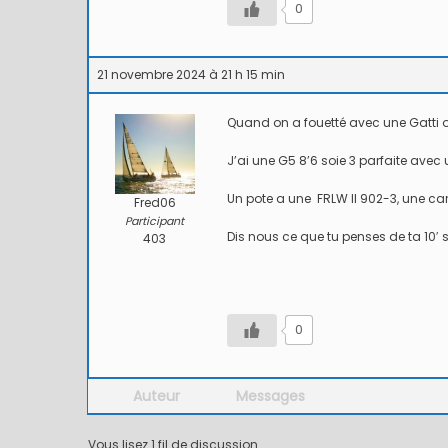
0
21 novembre 2024 à 21 h 15 min
Quand on a fouetté avec une Gatti ou
J’ai une G5 8’6 soie 3 parfaite avec u
Un pote a une FRLW II 902-3, une car
Fred06
5 / Fiches
ure
Romans
Nouvelles
Participant
Artificielles
r d’ornans –
Mon ouverture 2026
Dis nous ce que tu penses de ta 10′ so
403
Nymphes
KOEBERLÉ
Nymphe l
0
Auteur
Messages
Vous lisez 1 fil de discussion