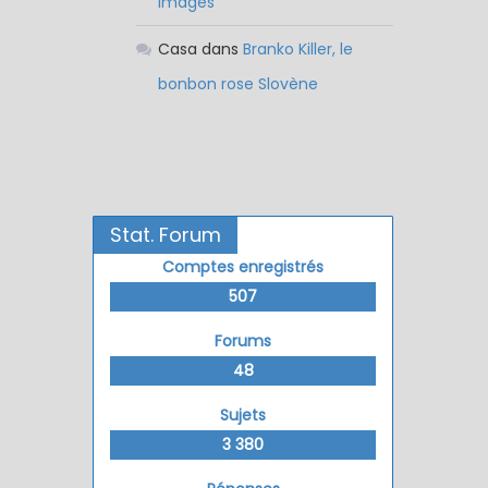
images
Casa
dans
Branko Killer, le
bonbon rose Slovène
Stat. Forum
Comptes enregistrés
507
Forums
48
Sujets
3 380