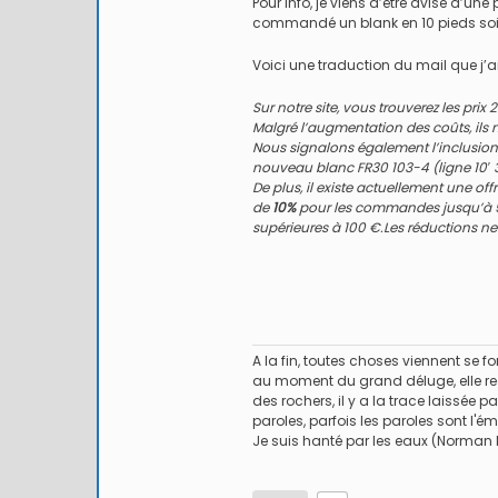
Pour info, je viens d’être avisé d’u
commandé un blank en 10 pieds soie
Voici une traduction du mail que j’ai
Sur notre site, vous trouverez les prix
Malgré l’augmentation des coûts, ils
Nous signalons également l’inclusion de
nouveau blanc FR30 103-4 (ligne 10′ 
De plus, il existe actuellement une of
de
10%
pour les commandes jusqu’à 
supérieures à 100 €.Les réductions ne 
A la fin, toutes choses viennent se fon
au moment du grand déluge, elle reco
des rochers, il y a la trace laissée p
paroles, parfois les paroles sont l
Je suis hanté par les eaux (Norman