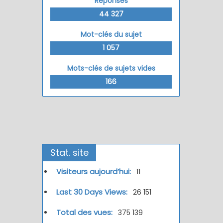
Réponses
44 327
Mot-clés du sujet
1 057
Mots-clés de sujets vides
166
Stat. site
Visiteurs aujourd’hui:
11
Last 30 Days Views:
26 151
Total des vues:
375 139