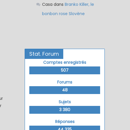
Casa
dans
Branko Killer, le
bonbon rose Slovène
Stat. Forum
Comptes enregistrés
507
Forums
48
ur
Sujets
r
3 380
Réponses
44 335