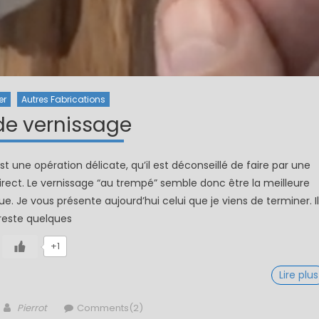
er
Autres Fabrications
de vernissage
une opération délicate, qu’il est déconseillé de faire par une
irect. Le vernissage “au trempé” semble donc être la meilleure
e. Je vous présente aujourd’hui celui que je viens de terminer. Il
reste quelques
+1
Lire plus
Author
Pierrot
Comments(2)