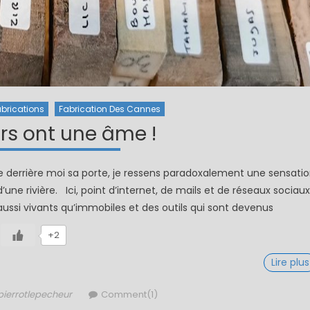
abrications
Fabrication Des Cannes
ers ont une âme !
e derrière moi sa porte, je ressens paradoxalement une sensati
une rivière. Ici, point d’internet, de mails et de réseaux sociaux
ussi vivants qu’immobiles et des outils qui sont devenus
+2
Lire plus
Author
pierrotlepecheur
Comment(1)