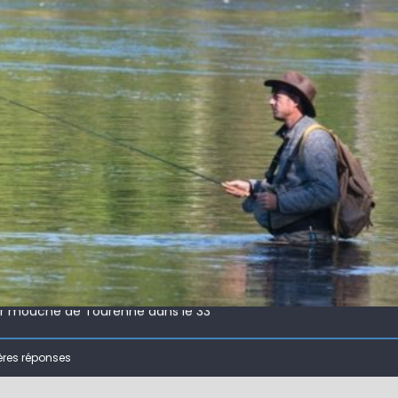
 !
ir mouche de Tourenne dans le 33
 ( 63 )
ères réponses
bberball
 !