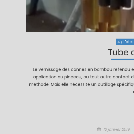
4 / L'ateli
Tube 
Le vernissage des cannes en bambou refendu est 
application au pinceau, ou tout autre contact d
méthode. Mais elle nécessite un outillage spécifiqu
Posted
13 janvier 2019