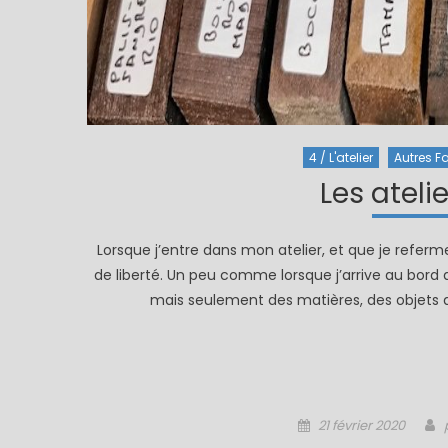
4 / L'atelier
Autres F
Les ateli
Lorsque j’entre dans mon atelier, et que je referm
de liberté. Un peu comme lorsque j’arrive au bord d’
mais seulement des matières, des objets a
Posted
21 février 2020
on