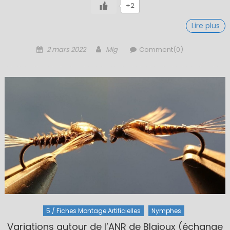
+2
Lire plus
Posted
Author
2 mars 2022
Mig
Comment(0)
on
5 / Fiches Montage Artificielles
Nymphes
Variations autour de l’ANR de Blajoux (échange