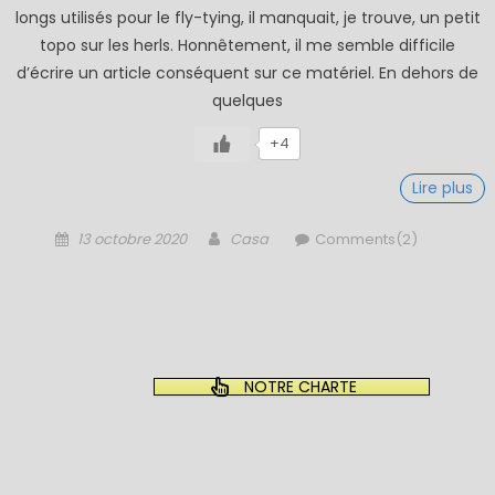
longs utilisés pour le fly-tying, il manquait, je trouve, un petit
topo sur les herls. Honnêtement, il me semble difficile
d’écrire un article conséquent sur ce matériel. En dehors de
quelques
+4
Lire plus
Posted
Author
13 octobre 2020
Casa
Comments(2)
on
NOTRE CHARTE