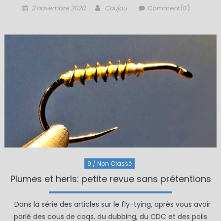
Posted
Author
2 novembre 2020
Coujou
Comment(0)
on
9 / Non Classé
Plumes et herls: petite revue sans prétentions
Dans la série des articles sur le fly-tying, après vous avoir
parlé des cous de coqs, du dubbing, du CDC et des poils