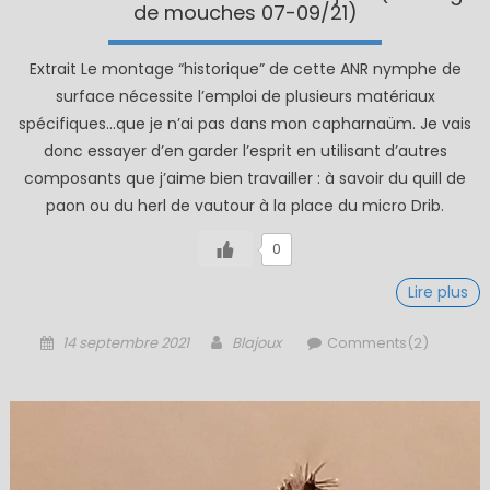
de mouches 07-09/21)
Extrait Le montage “historique” de cette ANR nymphe de
surface nécessite l’emploi de plusieurs matériaux
spécifiques…que je n’ai pas dans mon capharnaüm. Je vais
donc essayer d’en garder l’esprit en utilisant d’autres
composants que j’aime bien travailler : à savoir du quill de
paon ou du herl de vautour à la place du micro Drib.
0
Lire plus
Posted
Author
14 septembre 2021
Blajoux
Comments(2)
on