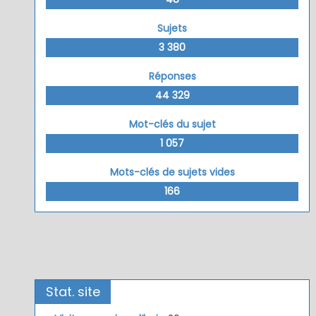
Sujets
3 380
Réponses
44 329
Mot-clés du sujet
1 057
Mots-clés de sujets vides
166
Stat. site