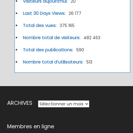
Visiteurs aujourd’hui:
20
Last 30 Days Views:
26 177
Total des vues:
375 165
Nombre total de visiteurs:
482 453
Total des publications:
590
Nombre total d’utilisateurs:
513
ARCHIVES
ARCHIVES
Membres en ligne