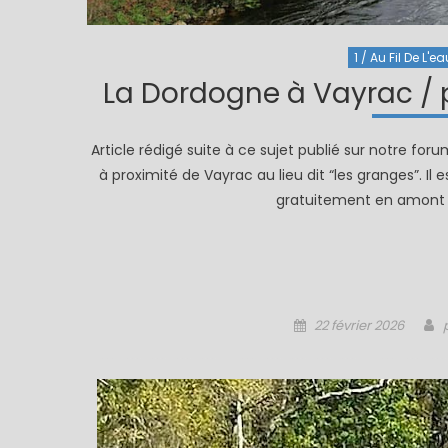
1 / Au Fil De L'ea
La Dordogne à Vayrac / 
Article rédigé suite à ce sujet publié sur notre for
à proximité de Vayrac au lieu dit “les granges”. I
gratuitement en amont s
Posted
22 février 2026
on