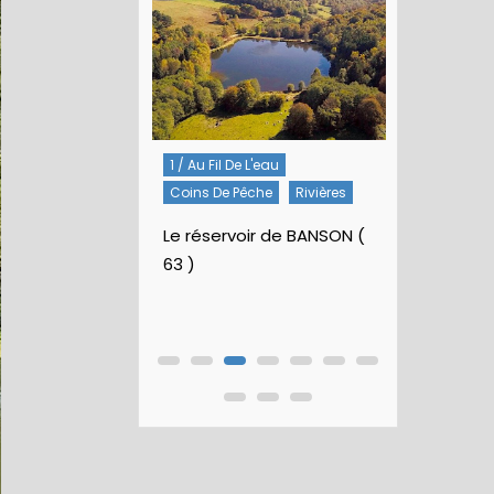
1 / Au Fil De L'eau
5 / Fiches Montage
Coins De Pêche
Rivières
Artificielles
arc
Nymphes À Bille
Le réservoir de BANSON (
63 )
Nymphe pour NAV 
Rubberball