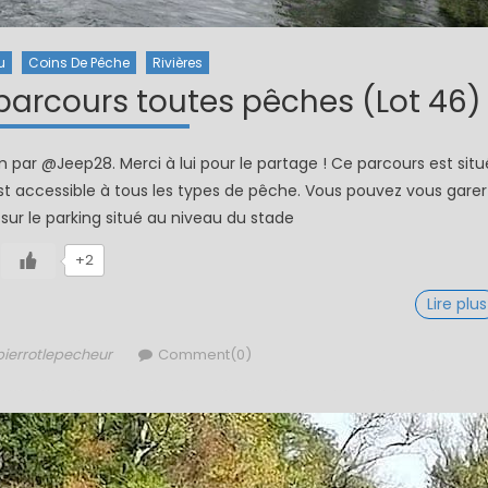
u
Coins De Pêche
Rivières
parcours toutes pêches (Lot 46)
um par @Jeep28. Merci à lui pour le partage ! Ce parcours est situ
l est accessible à tous les types de pêche. Vous pouvez vous garer
ur le parking situé au niveau du stade
+2
Lire plus
Author
pierrotlepecheur
Comment(0)