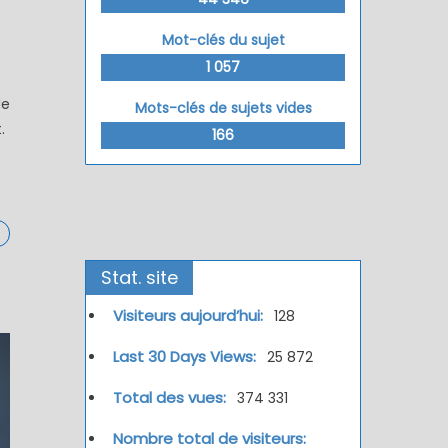
Mot-clés du sujet
1 057
de
Mots-clés de sujets vides
.
166
Stat. site
Visiteurs aujourd’hui:
128
Last 30 Days Views:
25 872
Total des vues:
374 331
Nombre total de visiteurs: