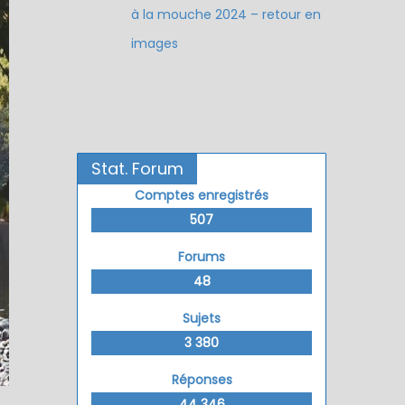
à la mouche 2024 – retour en
images
Stat. Forum
Comptes enregistrés
507
Forums
48
Sujets
3 380
Réponses
44 346