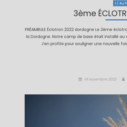
1 / Au F
3ème ÉCLOTR
PRÉAMBULE Éclotron 2022 dordogne Le 2ème éclotron 
la Dordogne. Notre camp de base était installé a
J’en profite pour souligner une nouvelle foi
Posted
14 novembre 2022
on