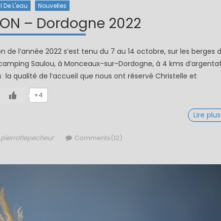
il De L'eau
Nouvelles
ON – Dordogne 2022
de l’année 2022 s’est tenu du 7 au 14 octobre, sur les berges 
u camping Saulou, à Monceaux-sur-Dordogne, à 4 kms d’argentat
s la qualité de l’accueil que nous ont réservé Christelle et
+4
Lire plus
Author
pierrotlepecheur
Comments(12)