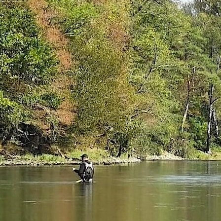
1 / Au Fil De L'eau
Mouches Ailées
Fermeture du réservoir
Mouche de la St M
mouche de Tourenne
ebis”
dans le 33