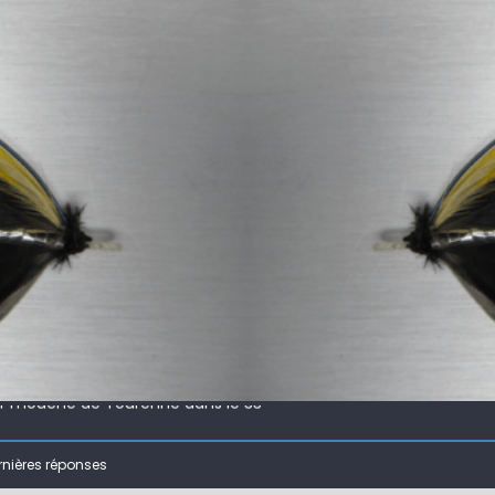
 !
ir mouche de Tourenne dans le 33
 ( 63 )
rnières réponses
bberball