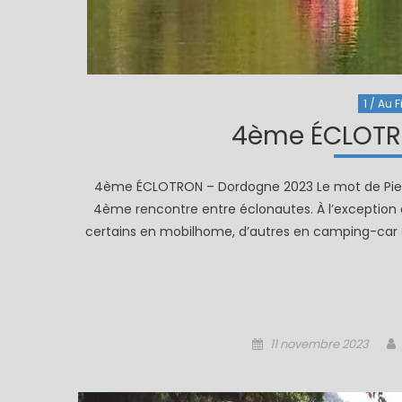
1 / Au F
4ème ÉCLOTR
4ème ÉCLOTRON – Dordogne 2023 Le mot de Pierro
4ème rencontre entre éclonautes. À l’exception
certains en mobilhome, d’autres en camping-car ou
Posted
11 novembre 2023
on