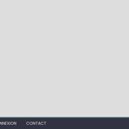
 !
ir mouche de Tourenne dans le 33
NNEXION
CONTACT