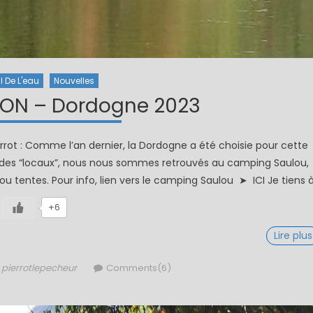
il De L'eau
Nouvelles
ON – Dordogne 2023
t : Comme l’an dernier, la Dordogne a été choisie pour cette
 des “locaux”, nous nous sommes retrouvés au camping Saulou,
 tentes. Pour info, lien vers le camping Saulou ➤ ICI Je tiens 
+6
Lire plus
Author
pierrotlepecheur
Comments(6)