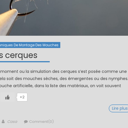
hniques De Montage Des Mouches
s cerques
n moment ou la simulation des cerques s’est posée comme une
e cela soit des mouches sèches, des émergentes ou des nymphes
e artificielle, dans la liste des matériaux, on voit souvent
+2
Lire plus
Author
Casa
Comment(0)