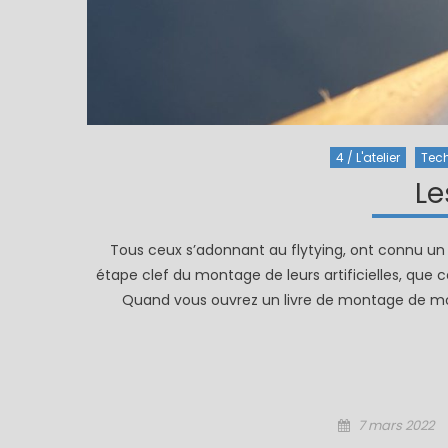
4 / L'atelier
Tec
Le
Tous ceux s’adonnant au flytying, ont connu u
étape clef du montage de leurs artificielles, qu
Quand vous ouvrez un livre de montage de mouch
Posted
7 mars 2022
on