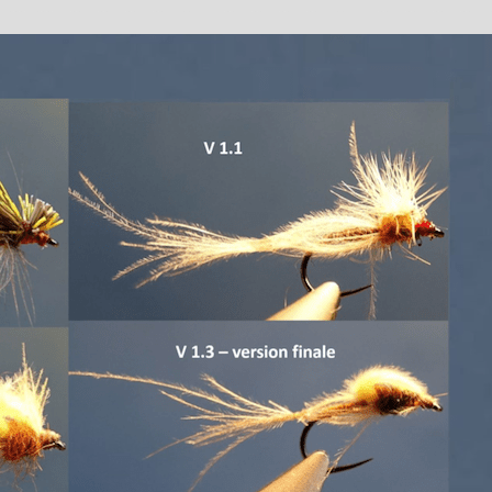
 Montage
1 / Au Fil De L'eau
Mouches Ai
Fermeture du réservoir
Mouche de
mouche de Tourenne
égère “brebis”
dans le 33