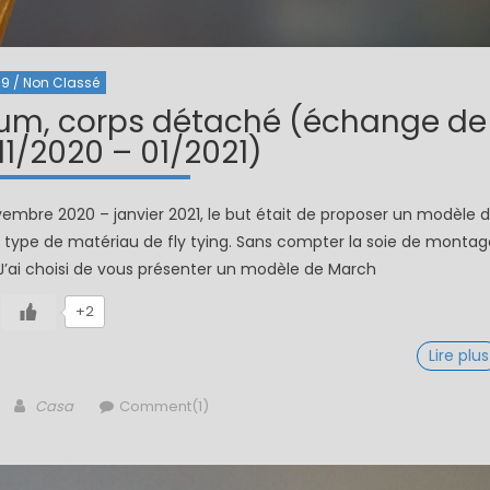
9 / Non Classé
m, corps détaché (échange de
1/2020 – 01/2021)
embre 2020 – janvier 2021, le but était de proposer un modèle 
type de matériau de fly tying. Sans compter la soie de montag
 J’ai choisi de vous présenter un modèle de March
+2
Lire plus
Author
Casa
Comment(1)