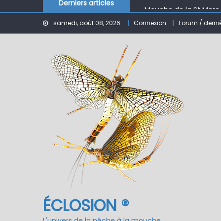
Mouche de la St Marc
Derniers articles
Le réservoir de BANSON
samedi, août 08, 2026
Connexion
Forum / derni
Nymphe pour NAV – Ru
ÉCLOSION ®, 6 ans déjà
Fermeture du réservo
ÉCLOSION ®
L'univers de la pêche à la mouche