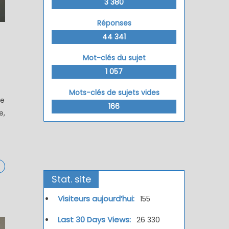
3 380
Réponses
44 341
Mot-clés du sujet
1 057
Mots-clés de sujets vides
de
166
e,
Stat. site
Visiteurs aujourd’hui:
155
Last 30 Days Views:
26 330