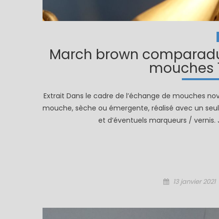
March brown comparadu
mouches 1
Extrait Dans le cadre de l’échange de mouches nov
mouche, sèche ou émergente, réalisé avec un seul 
et d’éventuels marqueurs / vernis.
Posted
13 janvier 2021
on