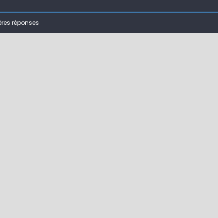
 ( 63 )
ères réponses
bberball
 !
ir mouche de Tourenne dans le 33