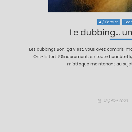
4 / L'atelier
Tec
Le dubbing… un v
Les dubbings Bon, ça y est, vous avez compris, moi,
Ont-ils tort ? Sincèrement, en toute honnêteté, j
m’attaque maintenant au sujet 
Posted
18 juillet 2020
on