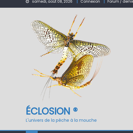
samedi, août 08, 2026
Connexion
Forum / derni
Nymphe pour NAV – Ru
ÉCLOSION ®, 6 ans déjà
Fermeture du réservo
ÉCLOSION ®
L'univers de la pêche à la mouche