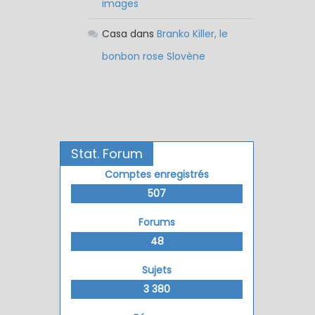
images
Casa
dans
Branko Killer, le
bonbon rose Slovène
Stat. Forum
Comptes enregistrés
507
Forums
48
Sujets
3 380