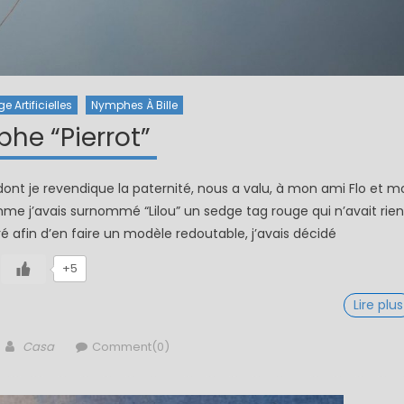
 Artificielles
Nymphes À Bille
he “Pierrot”
 dont je revendique la paternité, nous a valu, à mon ami Flo et m
e j’avais surnommé “Lilou” un sedge tag rouge qui n’avait rien
oré afin d’en faire un modèle redoutable, j’avais décidé
+5
Lire plus
Author
Casa
Comment(0)