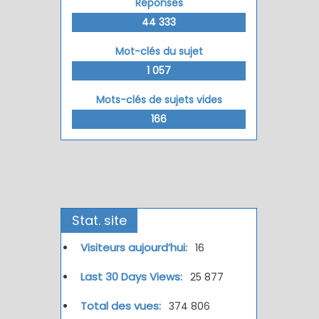
Réponses
44 333
Mot-clés du sujet
1 057
Mots-clés de sujets vides
166
Stat. site
Visiteurs aujourd’hui:
16
Last 30 Days Views:
25 877
Total des vues:
374 806