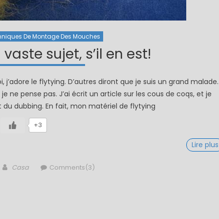
hniques De Montage Des Mouches
aste sujet, s’il en est!
 j’adore le flytying. D’autres diront que je suis un grand malade.
e ne pense pas. J’ai écrit un article sur les cous de coqs, et je
du dubbing. En fait, mon matériel de flytying
+3
Lire plus
Author
Casa
Comments(3)