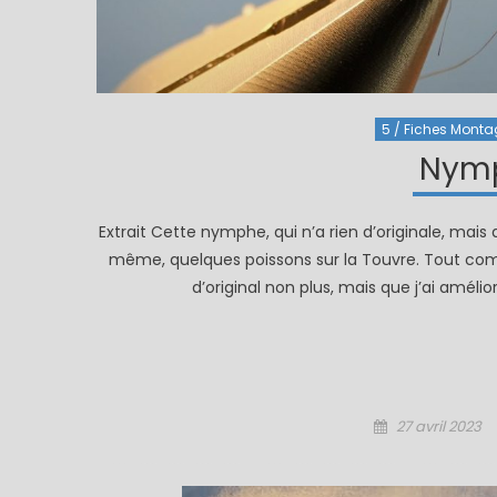
5 / Fiches Montage
Nymp
Extrait Cette nymphe, qui n’a rien d’originale, mais
même, quelques poissons sur la Touvre. Tout comm
d’original non plus, mais que j’ai améli
Posted
27 avril 2023
on