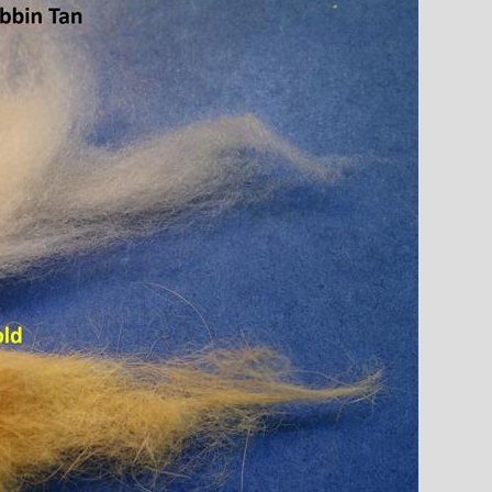
 Montage
1 / Au Fil De L'eau
Mouches Ai
Fermeture du réservoir
Mouche de
mouche de Tourenne
égère “brebis”
dans le 33