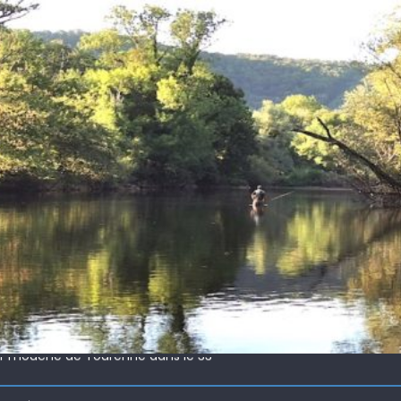
 !
ir mouche de Tourenne dans le 33
 ( 63 )