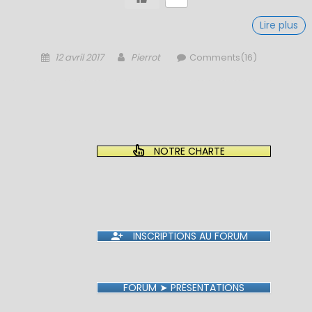
Lire plus
Posted
Author
12 avril 2017
Pierrot
Comments(16)
on
NOTRE CHARTE
INSCRIPTIONS AU FORUM
FORUM ➤ PRÉSENTATIONS