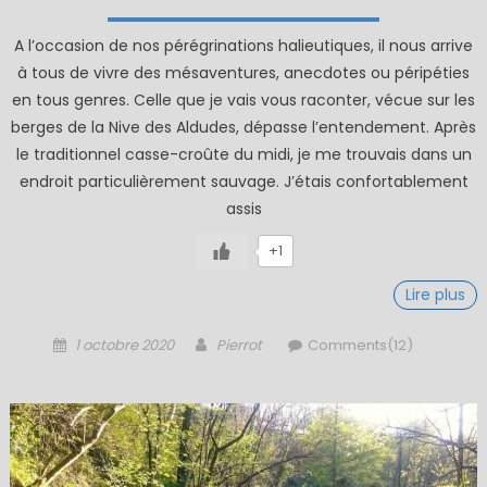
A l’occasion de nos pérégrinations halieutiques, il nous arrive
à tous de vivre des mésaventures, anecdotes ou péripéties
en tous genres. Celle que je vais vous raconter, vécue sur les
berges de la Nive des Aldudes, dépasse l’entendement. Après
le traditionnel casse-croûte du midi, je me trouvais dans un
endroit particulièrement sauvage. J’étais confortablement
assis
+1
Lire plus
Posted
Author
1 octobre 2020
Pierrot
Comments(12)
on