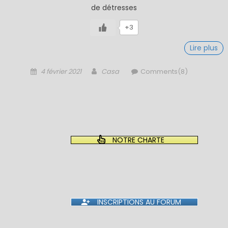
de détresses
+3
Lire plus
Posted
Author
4 février 2021
Casa
Comments(8)
on
NOTRE CHARTE
INSCRIPTIONS AU FORUM