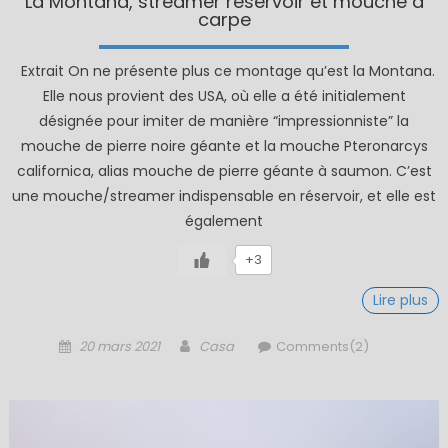
La Montana, streamer réservoir et mouche à
carpe
Extrait On ne présente plus ce montage qu’est la Montana.
Elle nous provient des USA, où elle a été initialement
désignée pour imiter de manière “impressionniste” la
mouche de pierre noire géante et la mouche Pteronarcys
californica, alias mouche de pierre géante à saumon. C’est
une mouche/streamer indispensable en réservoir, et elle est
également
+3
Lire plus
Posted
Author
20 mars 2021
Casa
Comments(2)
on