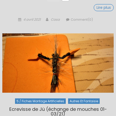
Lire plus
Posted
Author
4 avril 2021
Casa
Comment(0)
on
5 / Fiches Montage Artificielles
Autres Et Fantaisie
Ecrevisse de Jü (échange de mouches 01-
03/21)