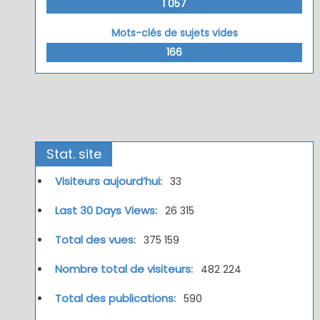
1 057
Mots-clés de sujets vides
166
Stat. site
Visiteurs aujourd’hui:
33
Last 30 Days Views:
26 315
Total des vues:
375 159
Nombre total de visiteurs:
482 224
Total des publications:
590