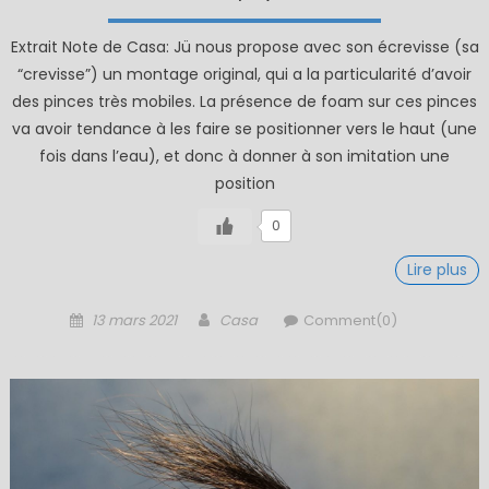
Extrait Note de Casa: Jü nous propose avec son écrevisse (sa
“crevisse”) un montage original, qui a la particularité d’avoir
des pinces très mobiles. La présence de foam sur ces pinces
va avoir tendance à les faire se positionner vers le haut (une
fois dans l’eau), et donc à donner à son imitation une
position
0
Lire plus
Posted
Author
13 mars 2021
Casa
Comment(0)
on