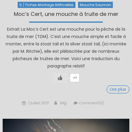
5 / Fiches Montage Artificielles
Mouche Saumon
Moc’s Cert, une mouche à truite de mer
Extrait La Moc’s Cert est une mouche pour la pêche de la
truite de mer (TDM). C’est une mouche simple et facile à
monter, entre la stoat tail et la silver stoat tail, (ici montée
par M. Ritchie), elle est plébiscitée par de nombreux
pêcheurs de truites de mer. Voici une traduction du
paragraphe relatif
+1
Lire plus
Posted
Author
1 juillet 2021
Mig
Comment(0)
on