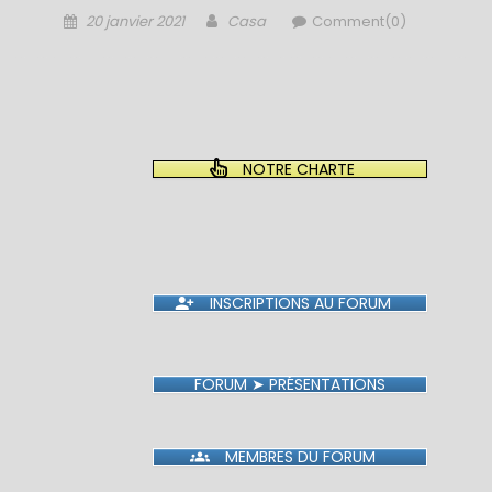
Posted
Author
20 janvier 2021
Casa
Comment(0)
on
NOTRE CHARTE
INSCRIPTIONS AU FORUM
FORUM ➤ PRÉSENTATIONS
MEMBRES DU FORUM