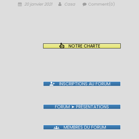
Posted
Author
20 janvier 2021
Casa
Comment(0)
on
NOTRE CHARTE
INSCRIPTIONS AU FORUM
FORUM ➤ PRÉSENTATIONS
MEMBRES DU FORUM