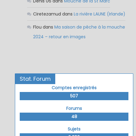
Denis 06
dans
Mouche de la St Marc
Ciretezamud
dans
La rivière LAUNE (Irlande)
Flou
dans
Ma saison de pêche à la mouche
2024 – retour en images
Stat. Forum
Comptes enregistrés
507
Forums
48
Sujets