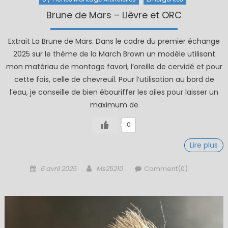
Brune de Mars – Lièvre et ORC
Extrait La Brune de Mars. Dans le cadre du premier échange
2025 sur le thème de la March Brown un modèle utilisant
mon matériau de montage favori, l’oreille de cervidé et pour
cette fois, celle de chevreuil. Pour l’utilisation au bord de
l’eau, je conseille de bien ébouriffer les ailes pour laisser un
maximum de
0
Lire plus
Posted
Author
6 avril 2025
Ms25210
Comment(0)
on