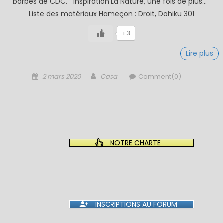
barbes de CDC. Inspiration La Nature, une fois de plus…
Liste des matériaux Hameçon : Droit, Dohiku 301
+3
Lire plus
Posted
Author
2 mars 2020
Casa
Comment(0)
on
NOTRE CHARTE
INSCRIPTIONS AU FORUM