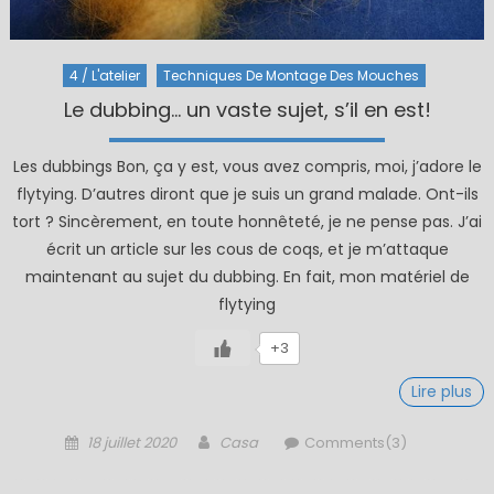
4 / L'atelier
Techniques De Montage Des Mouches
Le dubbing… un vaste sujet, s’il en est!
Les dubbings Bon, ça y est, vous avez compris, moi, j’adore le
flytying. D’autres diront que je suis un grand malade. Ont-ils
tort ? Sincèrement, en toute honnêteté, je ne pense pas. J’ai
écrit un article sur les cous de coqs, et je m’attaque
maintenant au sujet du dubbing. En fait, mon matériel de
flytying
+3
Lire plus
Posted
Author
18 juillet 2020
Casa
Comments(3)
on