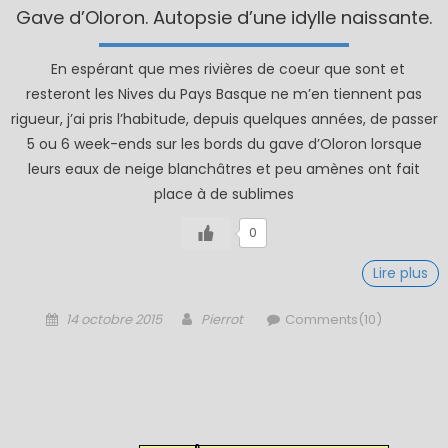
Gave d’Oloron. Autopsie d’une idylle naissante.
En espérant que mes rivières de coeur que sont et
resteront les Nives du Pays Basque ne m’en tiennent pas
rigueur, j’ai pris l’habitude, depuis quelques années, de passer
5 ou 6 week-ends sur les bords du gave d’Oloron lorsque
leurs eaux de neige blanchâtres et peu amènes ont fait
place à de sublimes
0
Lire plus
Posted
Author
14 octobre 2015
Pierrot
Comments(10)
on