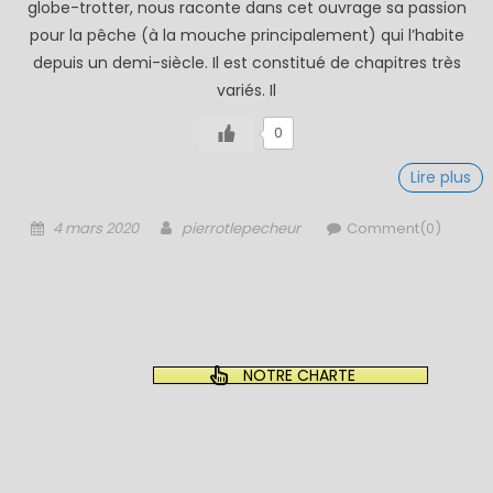
globe-trotter, nous raconte dans cet ouvrage sa passion
pour la pêche (à la mouche principalement) qui l’habite
depuis un demi-siècle. Il est constitué de chapitres très
variés. Il
0
Lire plus
Posted
Author
4 mars 2020
pierrotlepecheur
Comment(0)
on
NOTRE CHARTE