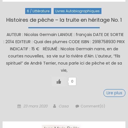
6 / Littérature
Livres Autobiographiques
Histoires de pêche – la truite en héritage No. 1
AUTEUR : Nicolas Germain LANGUE : français DATE DE SORTIE
: 2014 EDITEUR : Quai des plumes CODE ISBN : 2918758930 PRIX
INDICATIF : 15 € RÉSUMÉ : Nicolas Germain narre, en de
courtes nouvelles, sa vie sur la rivière d’Ain. L’auteur, “fils
spirituel” de André Terrier, nous parle ici de pêche et de sa
vie,
0
Lire plus
Posted
Author
23 mars 2020
Casa
Comment(0)
on