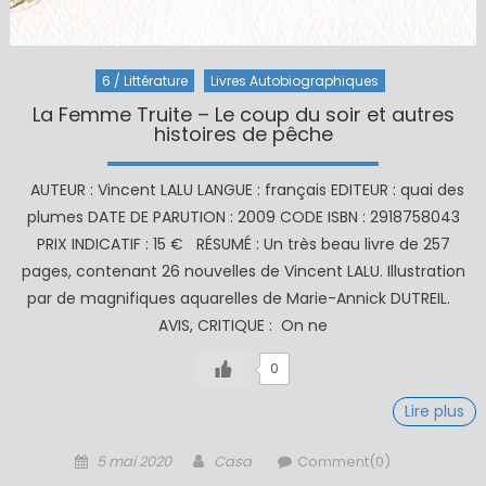
6 / Littérature
Livres Autobiographiques
La Femme Truite – Le coup du soir et autres
histoires de pêche
AUTEUR : Vincent LALU LANGUE : français EDITEUR : quai des
plumes DATE DE PARUTION : 2009 CODE ISBN : 2918758043
PRIX INDICATIF : 15 € RÉSUMÉ : Un très beau livre de 257
pages, contenant 26 nouvelles de Vincent LALU. Illustration
par de magnifiques aquarelles de Marie-Annick DUTREIL.
AVIS, CRITIQUE : On ne
0
Lire plus
Posted
Author
5 mai 2020
Casa
Comment(0)
on