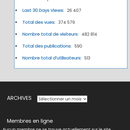
Last 30 Days Views:
26 407
Total des vues:
374 579
Nombre total de visiteurs:
482 814
Total des publications:
590
Nombre total d’utilisateurs:
513
ARCHIVES
ARCHIVES
Membres en ligne
Aucun membre ne se trouve actuellement sur le site