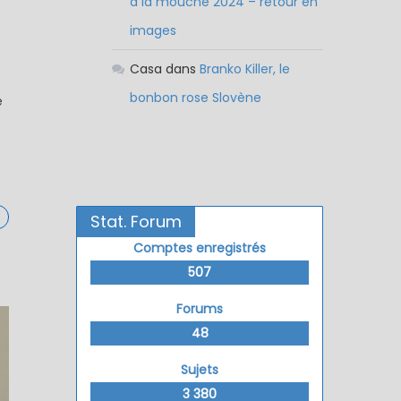
à la mouche 2024 – retour en
images
Casa
dans
Branko Killer, le
bonbon rose Slovène
e
Stat. Forum
Comptes enregistrés
507
Forums
48
Sujets
3 380