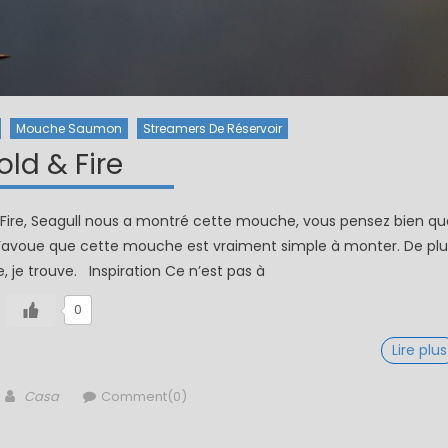
Mouche Saumon
Streamers De Réservoir
old & Fire
& Fire, Seagull nous a montré cette mouche, vous pensez bien qu
et j’avoue que cette mouche est vraiment simple à monter. De plu
e, je trouve. Inspiration Ce n’est pas à
0
Lire plus
Author
Casa
Comment(0)