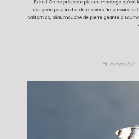
Extrait On ne présente plus ce montage qu’est la 
désignée pour imiter de manière “impressionnis
californica, alias mouche de pierre géante à saumo
Posted
20 mars 2021
on