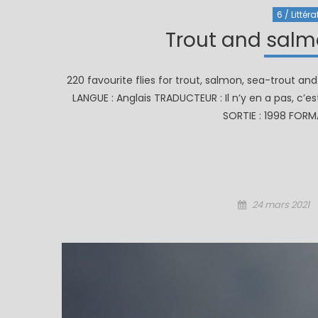
6 / Littéra
Trout and salmo
220 favourite flies for trout, salmon, sea-trout and
LANGUE : Anglais TRADUCTEUR : Il n’y en a pas, c’e
SORTIE : 1998 FORM
Posted
24 mars 2021
on