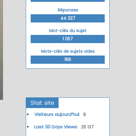
Réponses
44 327
Mot-clés du sujet
1 057
Mots-clés de sujets vides
166
Stat. site
Visiteurs aujourd’hui:
8
Last 30 Days Views:
26 137