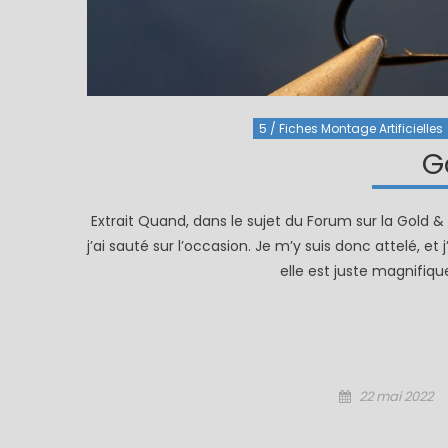
5 / Fiches Montage Artificielles
G
Extrait Quand, dans le sujet du Forum sur la Gold 
j’ai sauté sur l’occasion. Je m’y suis donc attelé, 
elle est juste magnifiqu
Posted
22 mai 2022
on