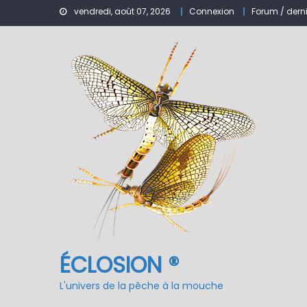
Le réservoir de BANSON
vendredi, août 07, 2026
Connexion
Forum / dern
Nymphe pour NAV – Ru
ÉCLOSION ®, 6 ans déjà
Fermeture du réservo
ÉCLOSION ®
L'univers de la pêche à la mouche