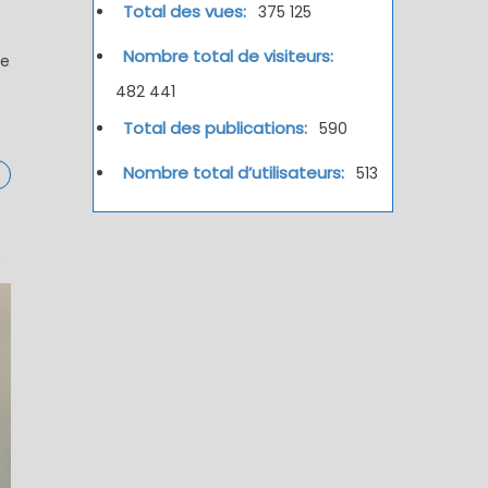
Total des vues:
375 125
Nombre total de visiteurs:
le
482 441
Total des publications:
590
Nombre total d’utilisateurs:
513