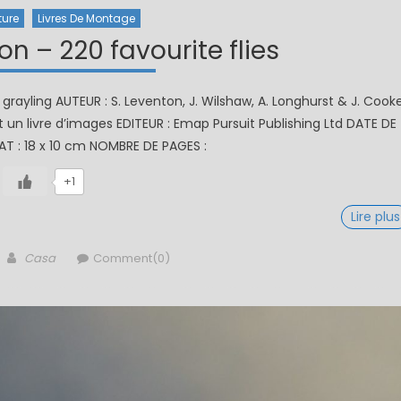
ture
Livres De Montage
n – 220 favourite flies
 grayling AUTEUR : S. Leventon, J. Wilshaw, A. Longhurst & J. Cook
st un livre d’images EDITEUR : Emap Pursuit Publishing Ltd DATE DE
AT : 18 x 10 cm NOMBRE DE PAGES :
+1
Lire plus
Author
Casa
Comment(0)