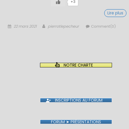
+3
Lire plus
Posted
Author
22 mars 2021
pierrotlepecheur
Comment(0)
on
NOTRE CHARTE
INSCRIPTIONS AU FORUM
FORUM ➤ PRÉSENTATIONS