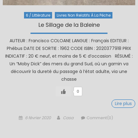
6 / Littérature
Livres Non Relatifs À La Pêche
Le Sillage de la Baleine
AUTEUR : Francisco COLOANE LANGUE : Français EDITEUR :
Phébus DATE DE SORTIE : 1962 CODE ISBN : 2020377918 PRIX
INDICATIF : 20 € neuf, et moins de 5 € d’occasion RÉSUMÉ :
Un “Moby Dick” des mers du grand Sud, où un gamin va
découvrir la dureté du passage à l’état adulte, via une
chasse
0
Lire plus
Posted
Author
6 février 2020
Casa
Comment(0)
on