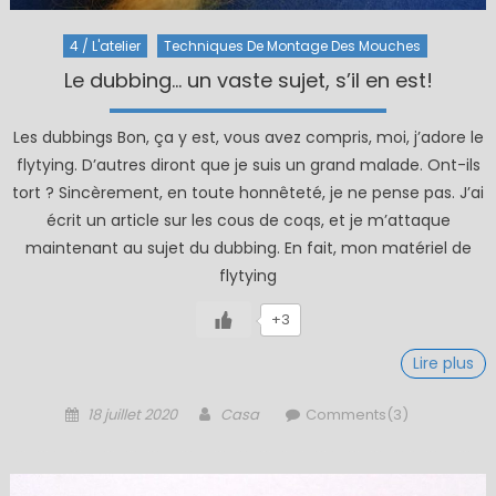
4 / L'atelier
Techniques De Montage Des Mouches
Le dubbing… un vaste sujet, s’il en est!
Les dubbings Bon, ça y est, vous avez compris, moi, j’adore le
flytying. D’autres diront que je suis un grand malade. Ont-ils
tort ? Sincèrement, en toute honnêteté, je ne pense pas. J’ai
écrit un article sur les cous de coqs, et je m’attaque
maintenant au sujet du dubbing. En fait, mon matériel de
flytying
+3
Lire plus
Posted
Author
18 juillet 2020
Casa
Comments(3)
on