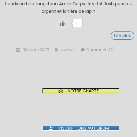
heads ou bille tungstene 4mm Corps : krystal flash pearl ou
argent et lanière de lapin
+1
Lire plus
Posted
Author
30 mars 2020
adrien
Comments(2)
on
NOTRE CHARTE
INSCRIPTIONS AU FORUM