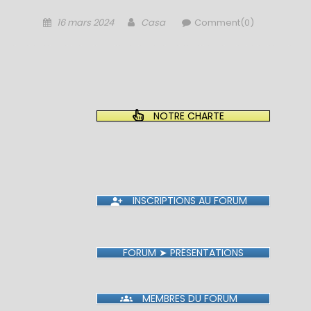
Posted
Author
16 mars 2024
Casa
Comment(0)
on
NOTRE CHARTE
INSCRIPTIONS AU FORUM
FORUM ➤ PRÉSENTATIONS
MEMBRES DU FORUM