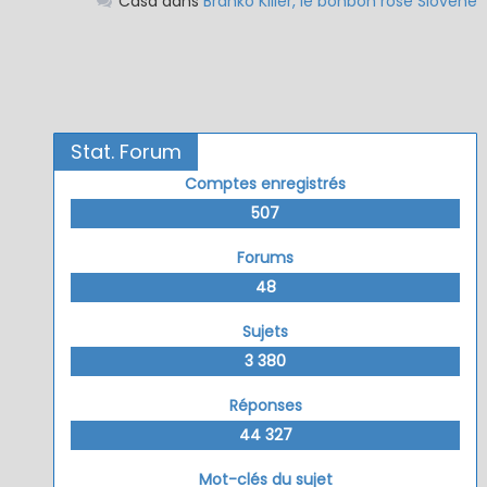
Casa
dans
Branko Killer, le bonbon rose Slovène
Stat. Forum
Comptes enregistrés
507
Forums
48
Sujets
3 380
Réponses
44 327
Mot-clés du sujet