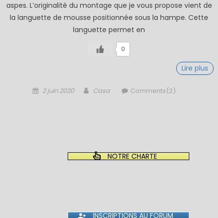
aspes. L’originalité du montage que je vous propose vient de
la languette de mousse positionnée sous la hampe. Cette
languette permet en
0
Lire plus
Posted
Author
2 juin 2020
Casa
Comments(2)
on
NOTRE CHARTE
INSCRIPTIONS AU FORUM