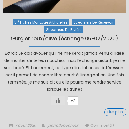
5 / Fiches Montage Artificielles
Streamers De Réservoir
Streamers De Rivière
Gurgler roux/olive (échange 06-07/2020)
Extrait Je dois avouer qu’il ne me serait jamais venu à l’idée
de monter de telles mouches, mais l’échange aidant, je me
suis lancé. Et finalement, ce type d’imitation est intéressant
car il permet de donner libre court à l’imagination. Une fois
terminée, je me suis dit qu’elle pourra me rendre service
lorsque les truites
+2
Lire plus
Posted
Author
7 août 2020
pierrotlepecheur
Comment(1)