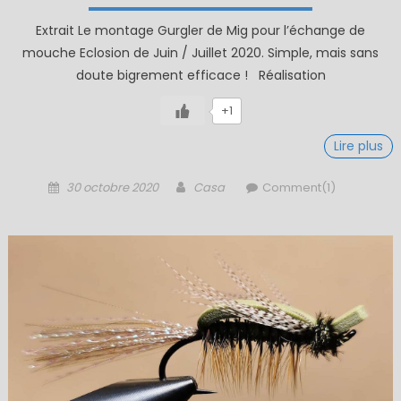
Extrait Le montage Gurgler de Mig pour l’échange de
mouche Eclosion de Juin / Juillet 2020. Simple, mais sans
doute bigrement efficace ! Réalisation
+1
Lire plus
Posted
Author
30 octobre 2020
Casa
Comment(1)
on