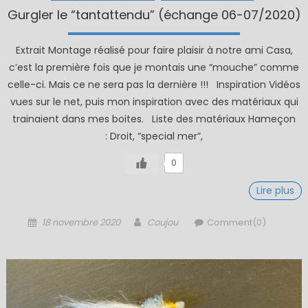
Gurgler le “tantattendu” (échange 06-07/2020)
Extrait Montage réalisé pour faire plaisir à notre ami Casa,
c’est la première fois que je montais une “mouche” comme
celle-ci. Mais ce ne sera pas la dernière !!! Inspiration Vidéos
vues sur le net, puis mon inspiration avec des matériaux qui
trainaient dans mes boites. Liste des matériaux Hameçon
: Droit, “special mer”,
0
Lire plus
Posted
Author
18 novembre 2020
Coujou
Comment(0)
on