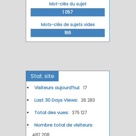
Mot-clés du sujet
1 057
Mots-clés de sujets vides
166
Stat. site
Visiteurs aujourd’hui:
17
Last 30 Days Views:
26 283
Total des vues:
375 127
Nombre total de visiteurs:
482 208