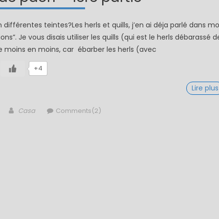
différentes teintes?Les herls et quills, j’en ai déja parlé dans m
ns”. Je vous disais utiliser les quills (qui est le herls débarassé d
e moins en moins, car ébarber les herls (avec
+4
Lire plus
Author
Casa
Comments(2)