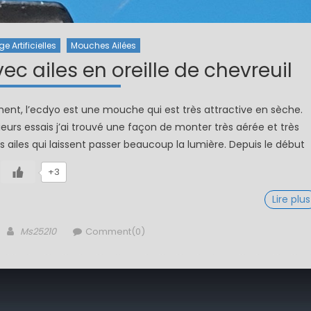
 Artificielles
Mouches Ailées
 ailes en oreille de chevreuil
ement, l’ecdyo est une mouche qui est très attractive en sèche.
usieurs essais j’ai trouvé une façon de monter très aérée et très
 ailes qui laissent passer beaucoup la lumière. Depuis le début
+3
Lire plus
Author
Ms25210
Comment(0)