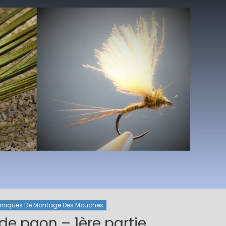
1 / Au Fil De
e L'eau
Mouches Ailées
Coins De P
 du réservoir
Mouche de la St Marc
Le réserv
e Tourenne
63 )
3
hniques De Montage Des Mouches
s de paon – 1ère partie