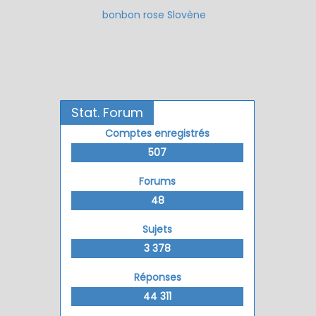
bonbon rose Slovène
Stat. Forum
Comptes enregistrés
507
Forums
48
Sujets
3 378
Réponses
44 311