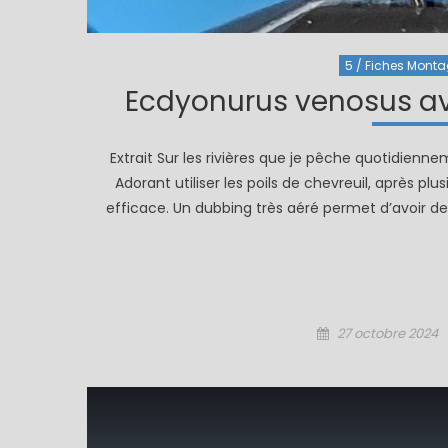
5 / Fiches Montage
Ecdyonurus venosus avec
Extrait Sur les rivières que je pêche quotidienn
Adorant utiliser les poils de chevreuil, après pl
efficace. Un dubbing très aéré permet d’avoir des
Posted
27 octobre 2024
on