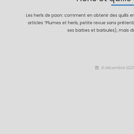
Les herls de paon: comment en obtenir des quills en 
articles “Plumes et herls, petite revue sans prétentio
ses barbes et barbules), mais d
Posted
8 décembre 2021
on