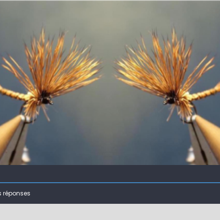
 !
ir mouche de Tourenne dans le 33
 ( 63 )
s réponses
bberball
 !